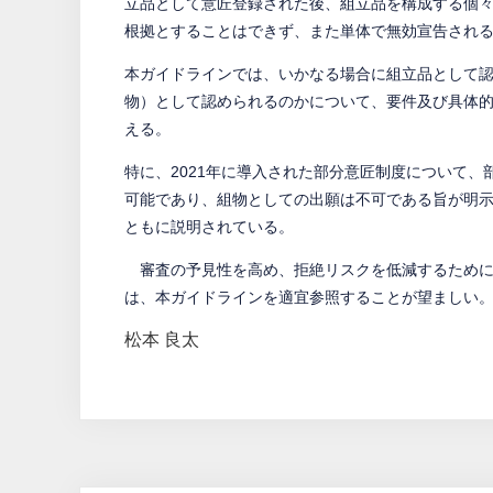
立品として意匠登録された後、組立品を構成する個
根拠とすることはできず、また単体で無効宣告され
本ガイドラインでは、いかなる場合に組立品として
物）として認められるのかについて、要件及び具体
える。
特に、2021年に導入された部分意匠制度について
可能であり、組物としての出願は不可である旨が明
ともに説明されている。
審査の予見性を高め、拒絶リスクを低減するために
は、本ガイドラインを適宜参照することが望ましい
松本 良太