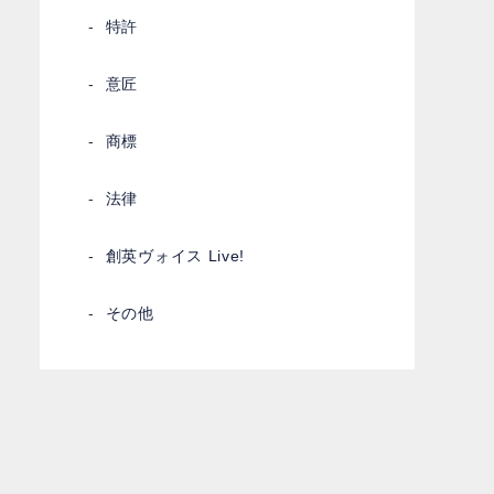
特許
意匠
商標
法律
創英ヴォイス Live!
その他