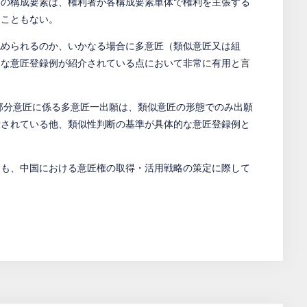
々の構成要素は、権利者が各構成要素単体で権利を主張する
ることもない。
認められるのか、いかなる場合に多意匠（類似意匠又は組
的な意匠登録例が紹介されている点において非常に有用と言
、部分意匠に係る多意匠一出願は、類似意匠の形態でのみ出願
示されている他、類似性判断の基準が具体的な意匠登録例と
も、中国における意匠権の取得・活用戦略の策定に際して
。