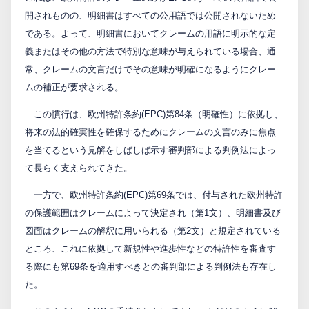
開されものの、明細書はすべての公用語では公開されないため
である。よって、明細書においてクレームの用語に明示的な定
義またはその他の方法で特別な意味が与えられている場合、通
常、クレームの文言だけでその意味が明確になるようにクレー
ムの補正が要求される。
この慣行は、欧州特許条約(EPC)第84条（明確性）に依拠し、
将来の法的確実性を確保するためにクレームの文言のみに焦点
を当てるという見解をしばしば示す審判部による判例法によっ
て長らく支えられてきた。
一方で、欧州特許条約(EPC)第69条では、付与された欧州特許
の保護範囲はクレームによって決定され（第1文）、明細書及び
図面はクレームの解釈に用いられる（第2文）と規定されている
ところ、これに依拠して新規性や進歩性などの特許性を審査す
る際にも第69条を適用すべきとの審判部による判例法も存在し
た。