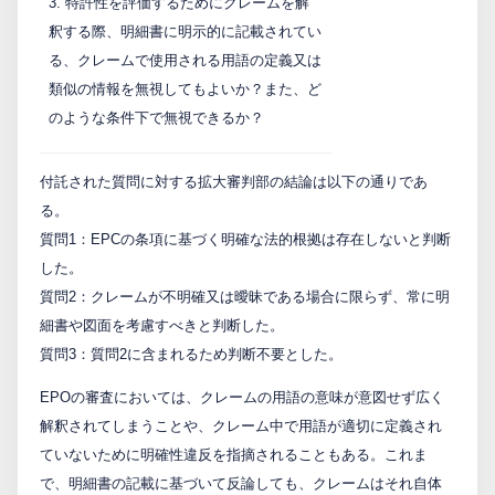
3. 特許性を評価するためにクレームを解
釈する際、明細書に明示的に記載されてい
る、クレームで使用される用語の定義又は
類似の情報を無視してもよいか？また、ど
のような条件下で無視できるか？
付託された質問に対する拡大審判部の結論は以下の通りであ
る。
質問1：EPCの条項に基づく明確な法的根拠は存在しないと判断
した。
質問2：クレームが不明確又は曖昧である場合に限らず、常に明
細書や図面を考慮すべきと判断した。
質問3：質問2に含まれるため判断不要とした。
EPOの審査においては、クレームの用語の意味が意図せず広く
解釈されてしまうことや、クレーム中で用語が適切に定義され
ていないために明確性違反を指摘されることもある。これま
で、明細書の記載に基づいて反論しても、クレームはそれ自体