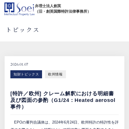
弁理士法人創英
（旧・創英国際特許法律事務所）
トピックス
創英について
オフィス一覧
2026.01.07
知財トピックス
欧州情報
弁理士紹介
[特許／欧州] クレーム解釈における明細書
TOPICS/出版物/セミナー
及び図面の参酌（G1/24 : Heated aerosol
事件）
SHIP（米国直接出願）
EPOの審判合議体は、2024年6月24日、欧州特許の特許性を評