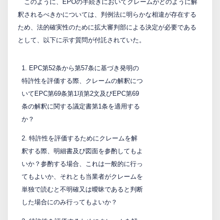
このように、EPOの手続きにおいてクレームがどのように解
釈されるべきかについては、判例法に明らかな相違が存在する
ため、法的確実性のために拡大審判部による決定が必要である
として、以下に示す質問が付託されていた。
1. EPC第52条から第57条に基づき発明の
特許性を評価する際、クレームの解釈につ
いてEPC第69条第1項第2文及びEPC第69
条の解釈に関する議定書第1条を適用する
か？
2. 特許性を評価するためにクレームを解
釈する際、明細書及び図面を参酌してもよ
いか？参酌する場合、これは一般的に行っ
てもよいか、それとも当業者がクレームを
単独で読むと不明確又は曖昧であると判断
した場合にのみ行ってもよいか？