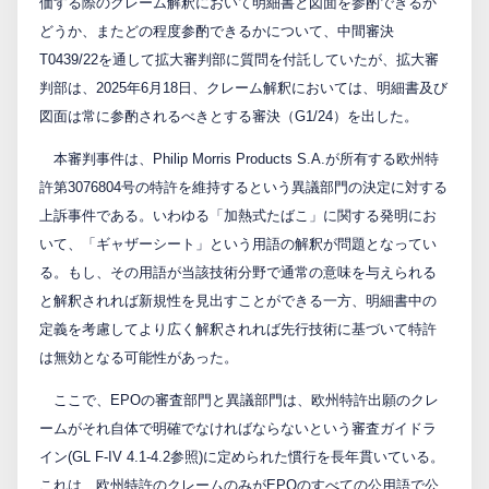
価する際のクレーム解釈において明細書と図面を参酌できるか
どうか、またどの程度参酌できるかについて、中間審決
PCTnavi
T0439/22を通して拡大審判部に質問を付託していたが、拡大審
判部は、2025年6月18日、クレーム解釈においては、明細書及び
Blog
図面は常に参酌されるべきとする審決（G1/24）を出した。
本審判事件は、Philip Morris Products S.A.が所有する欧州特
許第3076804号の特許を維持するという異議部門の決定に対する
創英設樂法律事務所
上訴事件である。いわゆる「加熱式たばこ」に関する発明にお
採用サイト
いて、「ギャザーシート」という用語の解釈が問題となってい
る。もし、その用語が当該技術分野で通常の意味を与えられる
お問い合わせ
と解釈されれば新規性を見出すことができる一方、明細書中の
定義を考慮してより広く解釈されれば先行技術に基づいて特許
は無効となる可能性があった。
日本語
English
ここで、EPOの審査部門と異議部門は、欧州特許出願のクレ
ームがそれ自体で明確でなければならないという審査ガイドラ
お客様専用サイト
イン(GL F-IV 4.1-4.2参照)に定められた慣行を長年貫いている。
これは、欧州特許のクレームのみがEPOのすべての公用語で公