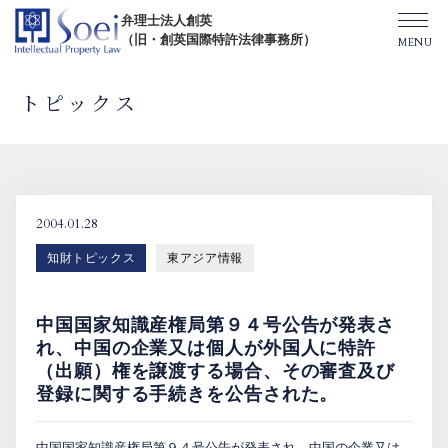
弁理士法人創英
（旧・創英国際特許法律事務所）
トピックス
創英について
オフィス一覧
2004.01.28
知財トピックス
東アジア情報
弁理士紹介
中国国家知識産権局第９４号公告が発表さ
TOPICS/出版物/セミナー
れ、中国の企業又は個人が外国人に特許
（出願）権を譲渡する場合、その審査及び
登録に関する手続きを公告された。
SHIP（米国直接出願）
中国国家知識産権局第９４号公告が発表され、中国の企業又は