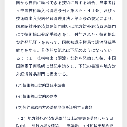
国から自由に輸出できる技術に属する場合、当事者は
＜中国技術輸入出管理条例＞第３９～４１条、及び＜
技術輸出入契約登録管理弁法＞第５条の規定により、
国務院対外経済貿易部門或いは地方対外経済貿易部門
にて技術輸出登記手続きをし、付与された＜技術輸出
契約登記証＞をもって、国家知識産権局で譲渡登録手
続きをする。具体的な流れは下記のようになってい
る：（１）技術輸出（譲渡）契約を発効した後、中国
国際電子商務網に登記申請をし、下記の書類を地方対
外経済貿易部門に提出する。
(ア)技術輸出契約登録申請書
(イ)技術輸出契約の副本
(ウ)契約締結両方の法的地位を証明する書類
（２）地方対外経済貿易部門は上記書類を受領した３日
以内に、登録内容を確認し、申請者に＜技術輸出契約登