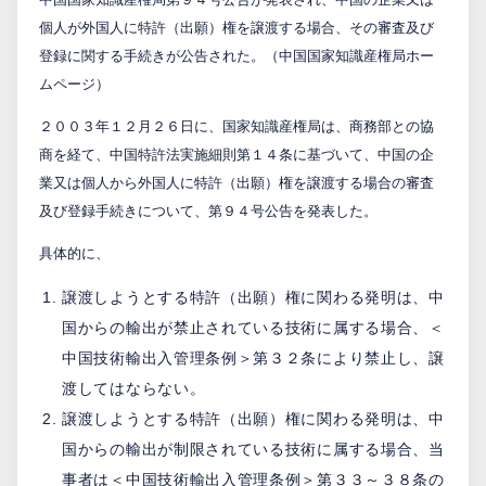
個人が外国人に特許（出願）権を譲渡する場合、その審査及び
PCTnavi
登録に関する手続きが公告された。（中国国家知識産権局ホー
ムページ）
Blog
２００３年１２月２６日に、国家知識産権局は、商務部との協
商を経て、中国特許法実施細則第１４条に基づいて、中国の企
業又は個人から外国人に特許（出願）権を譲渡する場合の審査
創英設樂法律事務所
及び登録手続きについて、第９４号公告を発表した。
採用サイト
具体的に、
お問い合わせ
譲渡しようとする特許（出願）権に関わる発明は、中
国からの輸出が禁止されている技術に属する場合、＜
中国技術輸出入管理条例＞第３２条により禁止し、譲
日本語
English
渡してはならない。
譲渡しようとする特許（出願）権に関わる発明は、中
国からの輸出が制限されている技術に属する場合、当
お客様専用サイト
事者は＜中国技術輸出入管理条例＞第３３～３８条の