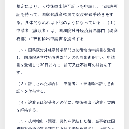
規定により、＜技術輸出許可証＞を申請し、当該許可
証を持って、国家知識産権局で譲渡登録手続きをす
る。具体的な流れは下記のようになっている：（１）
申請者（譲渡者）は、国務院対外経済貿易部門（現商
務部）に技術輸出申請書を提出する。
（２）国務院対外経済貿易部門は技術輸出申請書を受領
し、国務院科学技術管理部門との合同審査を行い、申請
書を受領して30日以内に、許可又は不許可の結論を下
す。
（３）許可された場合に、申請者に＜技術輸出許可意向
証＞を付与する。
（４）譲渡者は譲受者との間に、技術輸出（譲渡）契約
を締結する。
（５）技術輸出（譲渡）契約を締結した後、当事者は国
務院対外経済貿易部門に下記の書類を提出し、正式な＜