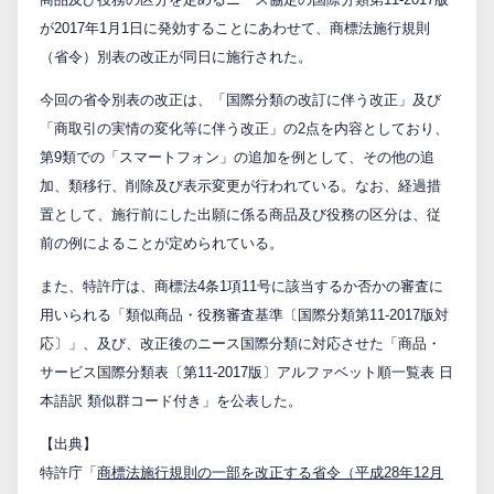
が2017年1月1日に発効することにあわせて、商標法施行規則
PCTnavi
（省令）別表の改正が同日に施行された。
今回の省令別表の改正は、「国際分類の改訂に伴う改正」及び
Blog
「商取引の実情の変化等に伴う改正」の2点を内容としており、
第9類での「スマートフォン」の追加を例として、その他の追
加、類移行、削除及び表示変更が行われている。なお、経過措
創英設樂法律事務所
置として、施行前にした出願に係る商品及び役務の区分は、従
採用サイト
前の例によることが定められている。
お問い合わせ
また、特許庁は、商標法4条1項11号に該当するか否かの審査に
用いられる「類似商品・役務審査基準〔国際分類第11-2017版対
応〕」、及び、改正後のニース国際分類に対応させた「商品・
サービス国際分類表〔第11-2017版〕アルファベット順一覧表 日
日本語
English
本語訳 類似群コード付き」を公表した。
【出典】
お客様専用サイト
特許庁「
商標法施行規則の一部を改正する省令（平成28年12月