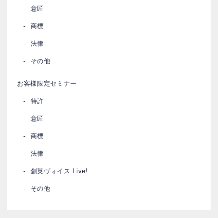
意匠
商標
法律
その他
お客様限定セミナー
特許
意匠
商標
法律
創英ヴォイス Live!
その他