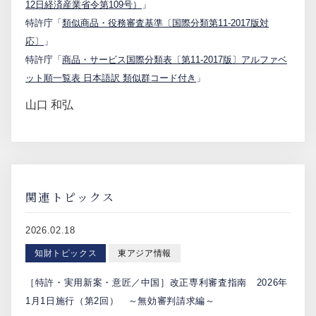
12日経済産業省令第109号）
」
特許庁「
類似商品・役務審査基準〔国際分類第11-2017版対
応〕
」
特許庁「
商品・サービス国際分類表〔第11-2017版〕アルファベ
ット順一覧表 日本語訳 類似群コード付き
」
山口 和弘
関連トピックス
2026.02.18
知財トピックス
東アジア情報
［特許・実用新案・意匠／中国］改正専利審査指南 2026年
1月1日施行（第2回） ～無効審判請求編～