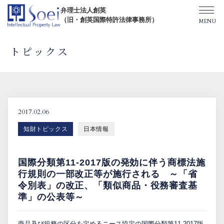
弁理士法人創英
（旧・創英国際特許法律事務所）
トピックス
創英について
オフィス一覧
2017.02.06
知財トピックス
日本情報
弁理士紹介
国際分類第11-2017版の発効に伴う商標法施
TOPICS/出版物/セミナー
行規則の一部改正等が施行される ～「省
令別表」の改正、「類似商品・役務審査基
準」の公表等～
SHIP（米国直接出願）
商品及び役務の区分を定めるニース協定の国際分類第11-2017版