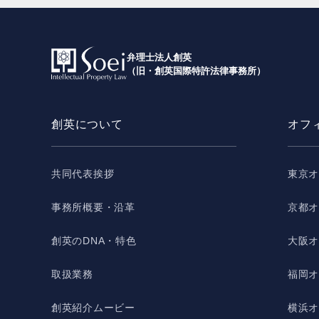
弁理士法人創英
（旧・創英国際特許法律事務所）
創英について
オフ
共同代表挨拶
東京
事務所概要・沿革
京都
創英のDNA・特色
大阪
取扱業務
福岡
創英紹介ムービー
横浜