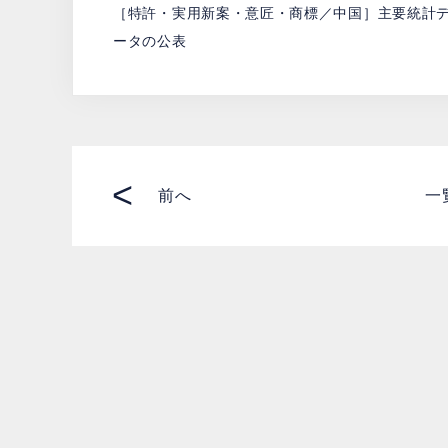
［特許・実用新案・意匠・商標／中国］主要統計
ータの公表
<
前へ
一