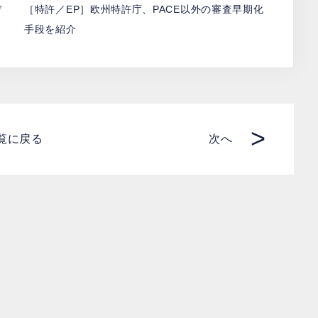
デ
［特許／EP］欧州特許庁、PACE以外の審査早期化
手段を紹介
>
覧に戻る
次へ