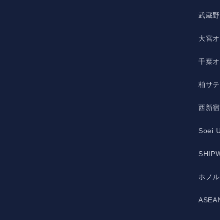
武蔵
大宮
千葉
柏サ
西新
Soei 
SHIPW
ホノ
ASE