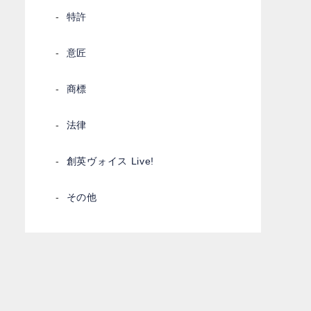
特許
意匠
商標
法律
創英ヴォイス Live!
その他