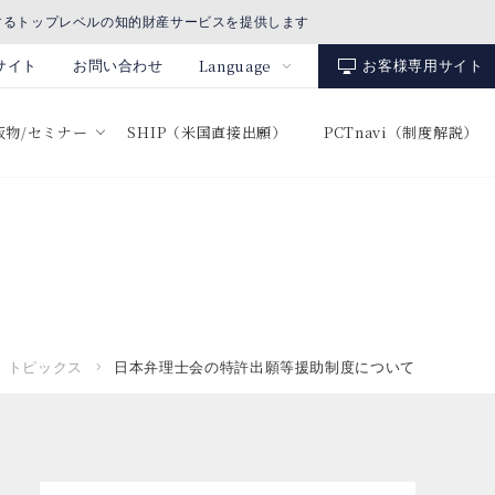
するトップレベルの知的財産サービスを提供します
Language
サイト
お問い合わせ
お客様専用サイト
出版物/セミナー
SHIP（米国直接出願）
PCTnavi（制度解説）
トピックス
日本弁理士会の特許出願等援助制度について