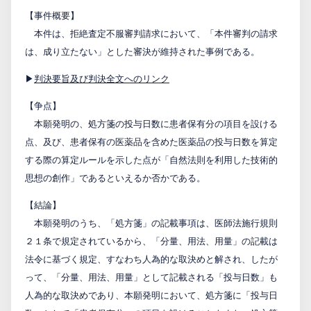
【事件概要】
PCTnavi
本件は、拒絶査定不服審判請求において、「本件審判の請求
は、成り立たない」とした審決が維持された事例である。
Blog
▶
判決要旨及び判決全文へのリンク
【争点】
創英設樂法律事務所
本願発明の、処方箋の投与日数に患者保有分の項目を設ける
点、及び、患者保有の医薬品を含めた医薬品の投与日数を算定
採用サイト
する際の算定ルールを示した点が「自然法則を利用した技術的
思想の創作」であるといえるか否かである。
お問い合わせ
【結論】
本願発明のうち、「処方箋」の記載事項は、医師法施行規則
日本語
English
２１条で規定されているから、「分量、用法、用量」の記載は
法令に基づく規定、すなわち人為的な取決めと解され、したが
って、「分量、用法、用量」として記載される「投与日数」も
お客様専用サイト
人為的な取決めであり、本願発明において、処方箋に「投与日