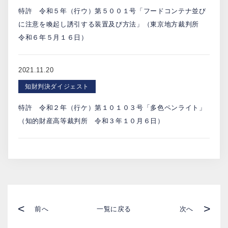
特許 令和５年（行ウ）第５００１号「フードコンテナ並び
に注意を喚起し誘引する装置及び方法」（東京地方裁判所
令和６年５月１６日）
2021.11.20
知財判決ダイジェスト
特許 令和２年（行ケ）第１０１０３号「多色ペンライト」
（知的財産高等裁判所 令和３年１０月６日）
<
>
前へ
一覧に戻る
次へ