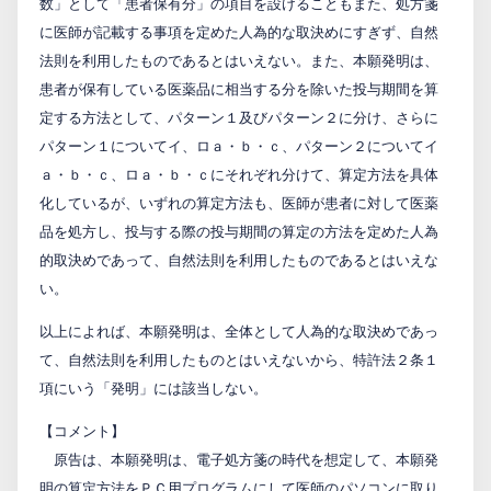
数」として「患者保有分」の項目を設けることもまた、処方箋
に医師が記載する事項を定めた人為的な取決めにすぎず、自然
法則を利用したものであるとはいえない。また、本願発明は、
患者が保有している医薬品に相当する分を除いた投与期間を算
定する方法として、パターン１及びパターン２に分け、さらに
パターン１についてイ、ロａ・ｂ・ｃ、パターン２についてイ
ａ・ｂ・ｃ、ロａ・ｂ・ｃにそれぞれ分けて、算定方法を具体
化しているが、いずれの算定方法も、医師が患者に対して医薬
品を処方し、投与する際の投与期間の算定の方法を定めた人為
的取決めであって、自然法則を利用したものであるとはいえな
い。
以上によれば、本願発明は、全体として人為的な取決めであっ
て、自然法則を利用したものとはいえないから、特許法２条１
項にいう「発明」には該当しない。
【コメント】
原告は、本願発明は、電子処方箋の時代を想定して、本願発
明の算定方法をＰＣ用プログラムにして医師のパソコンに取り