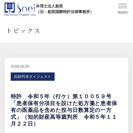
弁理士法人創英
（旧・創英国際特許法律事務所）
トピックス
創英について
オフィス一覧
2024.03.20
知財判決ダイジェスト
弁理士紹介
特許 令和５年（行ケ）第１００５９号
TOPICS/出版物/セミナー
「患者保有分項目を設けた処方箋と患者保
有の医薬品を含めた投与日数算定の一方
式」（知的財産高等裁判所 令和５年１１
SHIP（米国直接出願）
月２２日）