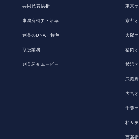
共同代表挨拶
東京
事務所概要・沿革
京都
創英のDNA・特色
大阪
取扱業務
福岡
創英紹介ムービー
横浜
武蔵
大宮
千葉
柏サ
西新