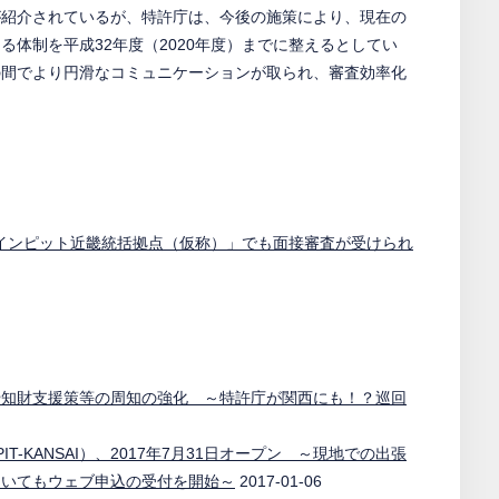
が紹介されているが、特許庁は、今後の施策により、現在の
きる体制を平成32年度（2020年度）までに整えるとしてい
の間でより円滑なコミュニケーションが取られ、審査効率化
ITインピット近畿統括拠点（仮称）」でも面接審査が受けられ
」
や知財支援策等の周知の強化 ～特許庁が関西にも！？巡回
PIT-KANSAI）、2017年7月31日オープン ～現地での出張
ついてもウェブ申込の受付を開始～
2017-01-06