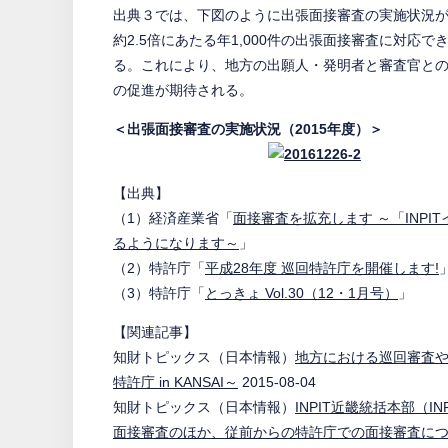
出典３では、下図のように出張面接審査の実施状況
約2.5倍にあたる年1,000件の出張面接審査に対応で
る。これにより、地方の出願人・発明者と審査官と
の促進が期待される。
＜出張面接審査の実施状況（2015
年度）＞
【出典】
（1）経済産業省「
面接審査を拡充します ～「INP
るようになります～
」
（2）特許庁「
平成28年度 巡回特許庁を開催します!
（3）特許庁「
とっきょ Vol.30（12・1月号）
」
【関連記事】
知財トピックス（日本情報）
地方における巡回審査
特許庁 in KANSAI～
2015-08-04
知財トピックス（日本情報）
INPIT近畿統括本部（IN
面接審査のほか、従前からの特許庁での面接審査に