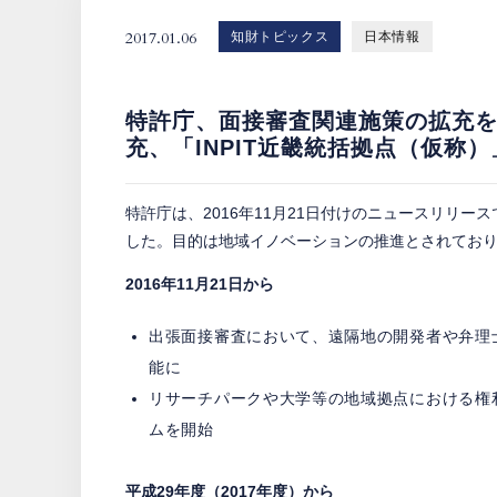
2017.01.06
知財トピックス
日本情報
特許庁、面接審査関連施策の拡充
充、「INPIT近畿統括拠点（仮称
特許庁は、2016年11月21日付けのニュースリリ
した。目的は地域イノベーションの推進とされており
2016
年11
月21
日から
出張面接審査において、遠隔地の開発者や弁理
能に
リサーチパークや大学等の地域拠点における権
ムを開始
平成29
年度（2017
年度）から