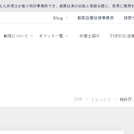
えた弁理士が集う特許事務所です。創業以来の伝統と実績を礎に、世界に通用
Blog
創英設樂法律事務所
採用
創英について
オフィス一覧
弁理士紹介
TOPICS/
TOP
トピックス
特許庁