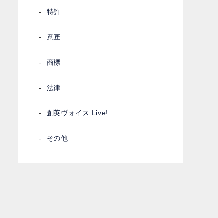
特許
意匠
商標
法律
創英ヴォイス Live!
その他