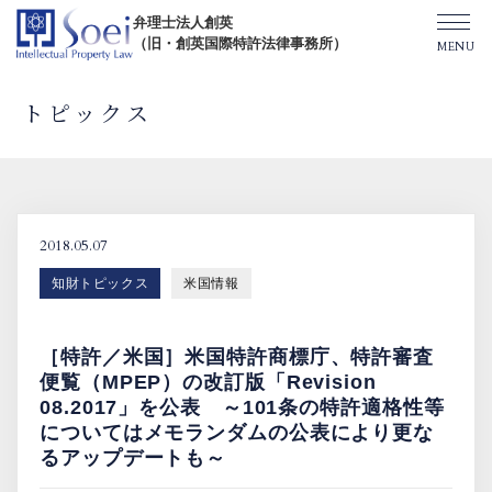
弁理士法人創英
（旧・創英国際特許法律事務所）
トピックス
創英について
オフィス一覧
2018.05.07
知財トピックス
米国情報
弁理士紹介
［特許／米国］米国特許商標庁、特許審査
TOPICS/出版物/セミナー
便覧（MPEP）の改訂版「Revision
08.2017」を公表 ～101条の特許適格性等
についてはメモランダムの公表により更な
SHIP（米国直接出願）
るアップデートも～