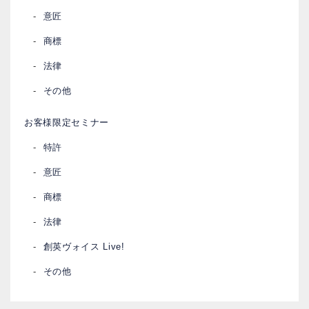
意匠
商標
法律
その他
お客様限定セミナー
特許
意匠
商標
法律
創英ヴォイス Live!
その他