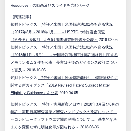
Resources」の動画及びスライドを含むページ
【関連記事】
知財トピックス
［特許／米国］米国特許法101条を巡る状況
（2017年8月～2018年1月） ～USPTOは特許審査便覧
（MPEP）を改訂、JPOは調査研究報告書を公表～
2018-02-05
知財トピックス
［特許／米国］米国特許法101条を巡る状況
（2018年1月～9月） ～米国特許商標庁は特許適格性に関する
メモランダム３件を公表、長官は今後のガイダンス改訂につい
て言及～
2018-10-05
知財トピックス
［特許／米国］米国特許商標庁、特許適格性に
関する新ガイダンス「2019 Revised Patent Subject Matter
Eligibility Guidance」を公表
2019-04-05
知財トピックス
［特許・実用新案／日本］2018年3月及び6月の
特許・実用新案審査基準／審査ハンドブックの改訂について
～コンピュータソフトウエア関連発明については、基本的な考
え方を変更せずに明確化等が図られる～
2018-08-06