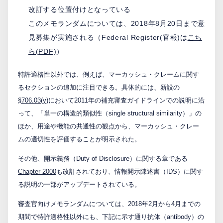
改訂する位置付けとなっている
このメモランダムについては、2018年8月20日まで意
見募集が実施される（Federal Register(官報)は
こち
ら(PDF)
）
特許適格性以外では、例えば、マーカッシュ・クレームに関す
るセクションの追加に注目できる。具体的には、新設の
§706.03(y)
において2011年の補充審査ガイドラインでの説明に沿
って、「単一の構造的類似性（single structural similarity）」の
ほか、用途や機能の共通性の観点から、マーカッシュ・クレー
ムの適切性を評価することが明示された。
その他、開示義務（Duty of Disclosure）に関する章である
Chapter 2000
も改訂されており、情報開示陳述書（IDS）に関す
る説明の一部がアップデートされている。
審査官向けメモランダムについては、2018年2月から4月までの
期間で特許適格性以外にも、下記に示す通り抗体（antibody）の