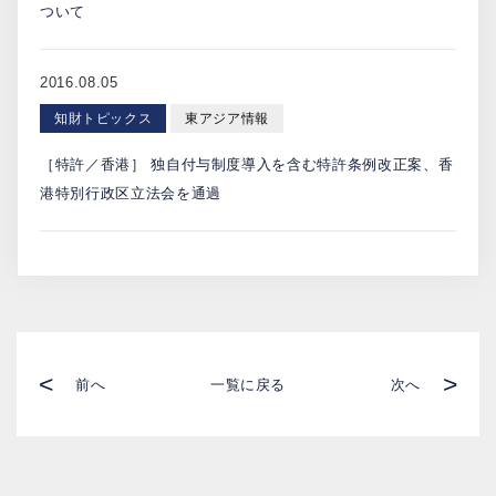
ついて
2016.08.05
知財トピックス
東アジア情報
［特許／香港］ 独自付与制度導入を含む特許条例改正案、香
港特別行政区立法会を通過
<
>
前へ
一覧に戻る
次へ