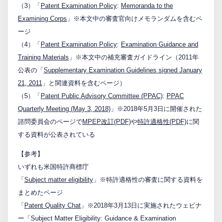
（3）「
Patent Examination Policy
:
Memoranda to the
Examining Corps
」※本文中の審査官向けメモランダムを含むペ
ージ
（4）「
Patent Examination Policy
:
Examination Guidance and
Training Materials
」※本文中の補充審査ガイドライン（2011年
公表の「
Supplementary Examination Guidelines signed January
21, 2011
」と関連資料を含むページ）
（5）「
Patent Public Advisory Committee (PPAC)
:
PPAC
Quarterly Meeting (May 3, 2018)
」※2018年5月3日に開催された
諮問委員会のページで
MPEP改訂(PDF)
や
特許適格性(PDF)
に関
する資料が公表されている
【参考】
いずれも米国特許商標庁
「
Subject matter eligibility
」※特許適格性の審査に関する資料を
まとめたページ
「
Patent Quality Chat
」※2018年3月13日に実施されたウェビナ
ー「Subject Matter Eligibility: Guidance & Examination