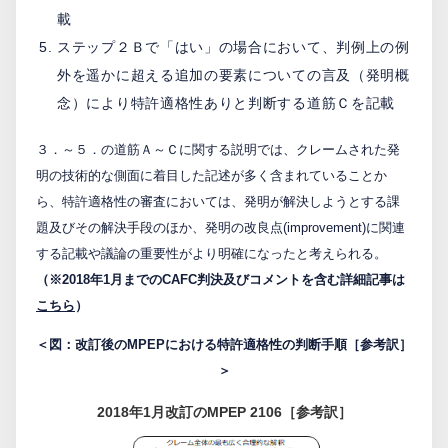
載
ステップ２Ｂで「はい」の場合において、判例上の例
外を遥かに超える追加の要素についての言及（発明概
念）により特許適格性ありと判断する道筋Ｃを記載
３．～５．の道筋Ａ～Ｃに関する説明では、クレームされた発
明の技術的な側面に着目した記述が多く含まれていることか
ら、特許適格性の審査においては、発明が解決しようとする課
題及びその解決手段のほか、発明の改良点(improvement)に関連
する記載や議論の重要性がより明確になったと考えられる。
（※2018年1月までのCAFC判決及びコメントを含む詳細記事は
こちら
）
＜図：改訂後のMPEPにおける特許適格性の判断手順［参考訳］
＞
2018年1月改訂のMPEP 2106［参考訳］