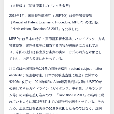
（※続報は【関連記事】のリンク先参照）
PCTnavi
2018年1月、米国特許商標庁（USPTO）は特許審査便覧
（Manual of Patent Examining Procedure; MPEP）の改訂版
Blog
「Ninth edition, Revision 08.2017」を公表した。
MPEPには日本の特許・実用新案審査基準、ハンドブック、方式
創英設樂法律事務所
審査便覧、審判便覧等に相当する内容が網羅的に含まれてお
り、今回の改訂は審査及び審判の実体・方式の両方を対象とし
採用サイト
ており、内容も多岐にわたっている。
お問い合わせ
注目点は米国特許法101条の特許適格性（patent subject matter
eligibility；保護適格性、日本の発明該当性に相当）に関する
§2106の改訂で、2014年6月のAlice最高裁判決以降にUSPTOが
日本語
English
公表してきたガイドライン（ガイダンス、事例集、メモランダ
ム等）の内容を盛り込みつつ、「Revision 08.2017」の名称に現
れているように2017年8月までの裁判例を反映させている。その
お客様専用サイト
ため、全般には審査実務の変更を意図したものではなく、説明