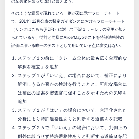
の充実化を図った改訂と言えよう。
そのような意図が現れている一例が図に示すフローチャート
で、2014年12月公表の暫定ガイダンスにおけるフローチャート
（リンクは
こちら(PDF)
）に対して下記１．～５．の変更が加え
られているが、従前と同様にAlice/Mayoテストを特許適格性の
評価に用いる唯一のテストとして用いている点に変更はない。
ステップ１の前に「クレーム全体の最も広く合理的な
解釈を確立」を追加
ステップ１が「いいえ」の場合において、補正により
解消しうるか否かの検討を行うことと、可能な場合に
は補正の提案を審査官に促すことを示すための矢印を
追加
ステップ１が「はい」の場合において、合理化された
分析により特許適格性ありと判断する道筋Ａを記載
ステップ２Ａで「いいえ」の場合において、判例上の
例外に該当せず特許適格性ありと判断する道筋Ｂを記