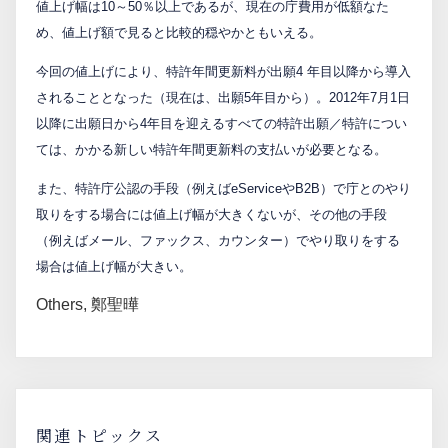
値上げ幅は10～50％以上であるが、現在の庁費用が低額なた
PCTnavi
め、値上げ額で見ると比較的穏やかともいえる。
今回の値上げにより、特許年間更新料が出願4 年目以降から導入
されることとなった（現在は、出願5年目から）。2012年7月1日
Blog
以降に出願日から4年目を迎えるすべての特許出願／特許につい
ては、かかる新しい特許年間更新料の支払いが必要となる。
創英設樂法律事務所
また、特許庁公認の手段（例えばeServiceやB2B）で庁とのやり
取りをする場合には値上げ幅が大きくないが、その他の手段
採用サイト
（例えばメール、ファックス、カウンター）でやり取りをする
お問い合わせ
場合は値上げ幅が大きい。
Others
,
鄭聖曄
日本語
English
お客様専用サイト
関連トピックス