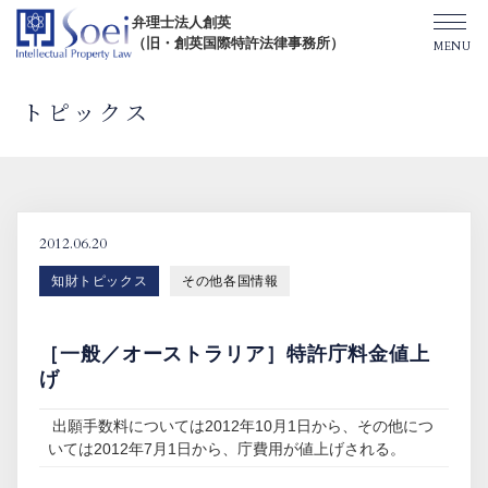
弁理士法人創英
（旧・創英国際特許法律事務所）
トピックス
創英について
オフィス一覧
2012.06.20
知財トピックス
その他各国情報
弁理士紹介
［一般／オーストラリア］特許庁料金値上
TOPICS/出版物/セミナー
げ
出願手数料については2012年10月1日から、その他につ
SHIP（米国直接出願）
いては2012年7月1日から、庁費用が値上げされる。