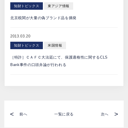
知財トピックス
東アジア情報
北京税関が大量の偽ブランド品を摘発
2013.03.20
知財トピックス
米国情報
［特許］ＣＡＦＣ大法廷にて、保護適格性に関するCLS
Bank事件の口頭弁論が行われる
<
>
前へ
一覧に戻る
次へ