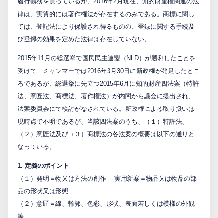
履行義務を負っているが、2016年2月現在、知的財産権関連の法
律は、実質的には著作権法が存在するのみである。商標に関し
PCTnavi
ては、登記法により保護され得るものの、登録に関する手続及
び登録の効果を定めた法律は存在していない。
Blog
2015年11月の総選挙で国民民主連盟（NLD）が勝利したことを
受けて、ミャンマーでは2016年3月30日に新政権が発足したとこ
ろであるが、総選挙に先立つ2015年6月に知的財産四法案（特許
創英設樂法律事務所
法、意匠法、商標法、著作権法）が内閣から議会に提出され、
採用サイト
法案委員会にて検討がなされている。新政権による取り扱いは
現時点で不明であるが、当該四法案のうち、（１）特許法、
お問い合わせ
（２）意匠法及び（３）商標法の各法案の概要は以下の通りと
なっている。
日本語
English
1. 定義のポイント
（１）発明＝物又は方法の創作 実用新案＝物品又は物品の部
品の形状又は形態
お客様専用サイト
（２）意匠＝線、輪郭、色彩、形状、表面若しくは模様の外観
等