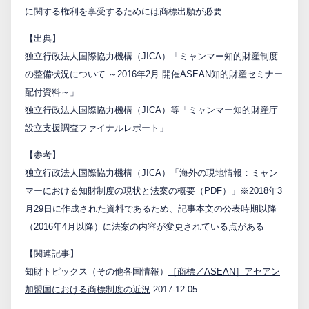
に関する権利を享受するためには商標出願が必要
【出典】
独立行政法人国際協力機構（JICA）「ミャンマー知的財産制度
の整備状況について ～2016年2月 開催ASEAN知的財産セミナー
配付資料～」
独立行政法人国際協力機構（JICA）等「
ミャンマー知的財産庁
設立支援調査ファイナルレポート
」
【参考】
独立行政法人国際協力機構（JICA）「
海外の現地情報
：
ミャン
マーにおける知財制度の現状と法案の概要（PDF）
」※2018年3
月29日に作成された資料であるため、記事本文の公表時期以降
（2016年4月以降）に法案の内容が変更されている点がある
【関連記事】
知財トピックス（その他各国情報）
［商標／ASEAN］アセアン
加盟国における商標制度の近況
2017-12-05