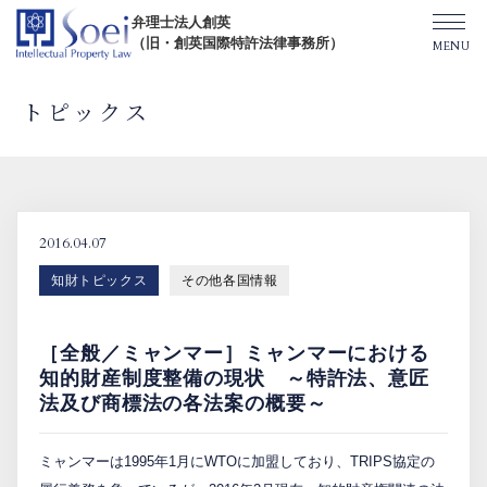
弁理士法人創英
（旧・創英国際特許法律事務所）
トピックス
創英について
オフィス一覧
2016.04.07
知財トピックス
その他各国情報
弁理士紹介
［全般／ミャンマー］ミャンマーにおける
TOPICS/出版物/セミナー
知的財産制度整備の現状 ～特許法、意匠
法及び商標法の各法案の概要～
SHIP（米国直接出願）
ミャンマーは1995年1月にWTOに加盟しており、TRIPS協定の