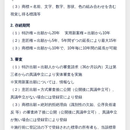
（３）商標＝名前、文字、数字、形状、色の組み合わせを含む
視覚し得る標識等
2. 存続期間
（１）特許権＝出願から20年 実用新案権＝出願から10年
（２）意匠権＝出願から5年、5年間ずつの延長により最大15年
（３）商標権＝出願から10年で、10年毎に10年間の延長が可能
3. 審査
（１）特許出願＝出願人からの審査請求（36か月以内）又は第
三者からの異議申立により実体審査を実施
※実用新案出願については、情報なし
（２）意匠出願＝方式審査後に公開（公開後に異議申立可）、
異議申立がない場合には登録官により登録
（３）商標出願＝絶対的拒絶理由（識別性の欠如、公序良俗違
反 等）の審査終了後に公開（公開後に異議申立可）、異議申立
が無い場合には登録官により登録
※施行前に登記法の下で登録された標章の所有者も、当該標章