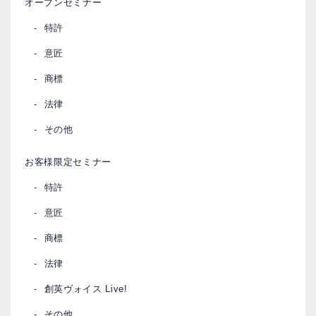
オープンセミナー
特許
意匠
商標
法律
その他
お客様限定セミナー
特許
意匠
商標
法律
創英ヴォイス Live!
その他