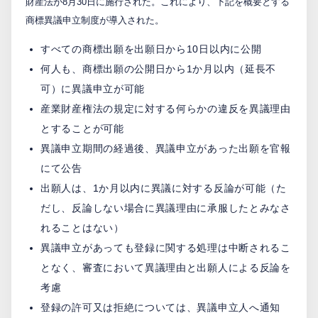
財産法が8月30日に施行された。これにより、下記を概要とする
商標異議申立制度が導入された。
PCTnavi
すべての商標出願を出願日から10日以内に公開
何人も、商標出願の公開日から1か月以内（延長不
Blog
可）に異議申立が可能
産業財産権法の規定に対する何らかの違反を異議理由
創英設樂法律事務所
とすることが可能
異議申立期間の経過後、異議申立があった出願を官報
採用サイト
にて公告
お問い合わせ
出願人は、1か月以内に異議に対する反論が可能（た
だし、反論しない場合に異議理由に承服したとみなさ
れることはない）
日本語
English
異議申立があっても登録に関する処理は中断されるこ
となく、審査において異議理由と出願人による反論を
考慮
お客様専用サイト
登録の許可又は拒絶については、異議申立人へ通知