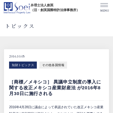
弁理士法人創英
（旧・創英国際特許法律事務所）
トピックス
創英について
オフィス一覧
2016.10.05
知財トピックス
その他各国情報
弁理士紹介
［商標／メキシコ］ 異議申立制度の導入に
TOPICS/出版物/セミナー
関する改正メキシコ産業財産法 が2016年8
月30日に施行される
SHIP（米国直接出願）
2016年4月28日に議会によって承認されていた改正メキシコ産業