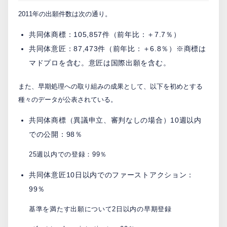
2011年の出願件数は次の通り。
PCTnavi
共同体商標：105,857件（前年比：＋7.7％）
共同体意匠：87,473件（前年比：＋6.8％）※商標は
Blog
マドプロを含む。意匠は国際出願を含む。
また、早期処理への取り組みの成果として、以下を初めとする
創英設樂法律事務所
種々のデータが公表されている。
採用サイト
共同体商標（異議申立、審判なしの場合）10週以内
お問い合わせ
での公開：98％
25週以内での登録：99％
日本語
English
共同体意匠10日以内でのファーストアクション：
99％
基準を満たす出願について2日以内の早期登録
お客様専用サイト