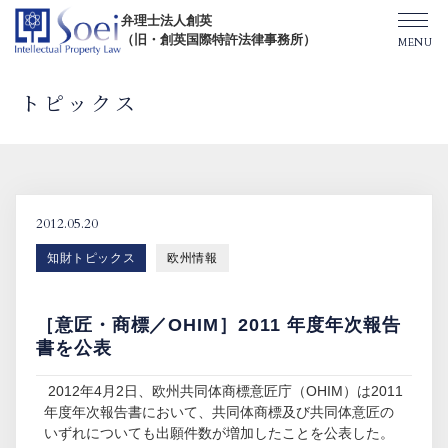
弁理士法人創英
（旧・創英国際特許法律事務所）
トピックス
創英について
オフィス一覧
2012.05.20
知財トピックス
欧州情報
弁理士紹介
［意匠・商標／OHIM］2011 年度年次報告
TOPICS/出版物/セミナー
書を公表
2012年4月2日、欧州共同体商標意匠庁（OHIM）は2011
SHIP（米国直接出願）
年度年次報告書において、共同体商標及び共同体意匠の
いずれについても出願件数が増加したことを公表した。