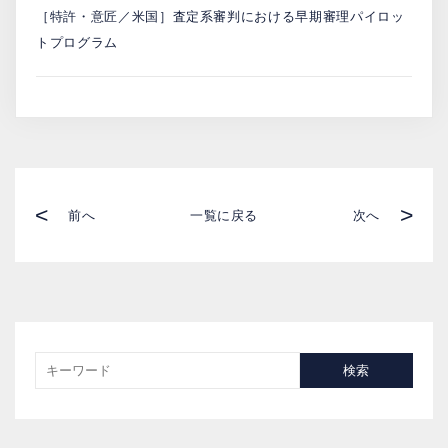
［特許・意匠／米国］査定系審判における早期審理パイロッ
トプログラム
<
>
前へ
一覧に戻る
次へ
検索