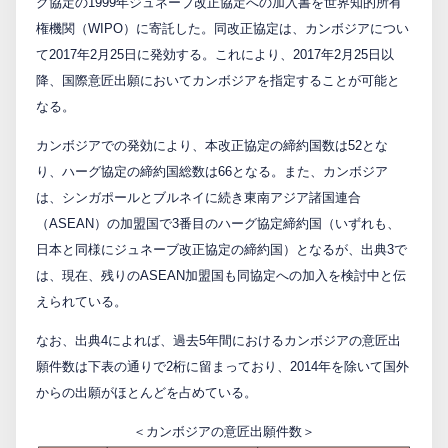
グ協定の1999年ジュネーブ改正協定への加入書を世界知的所有
権機関（WIPO）に寄託した。同改正協定は、カンボジアについ
PCTnavi
て2017年2月25日に発効する。これにより、2017年2月25日以
降、国際意匠出願においてカンボジアを指定することが可能と
Blog
なる。
カンボジアでの発効により、本改正協定の締約国数は52とな
り、ハーグ協定の締約国総数は66となる。また、カンボジア
創英設樂法律事務所
は、シンガポールとブルネイに続き東南アジア諸国連合
採用サイト
（ASEAN）の加盟国で3番目のハーグ協定締約国（いずれも、
日本と同様にジュネーブ改正協定の締約国）となるが、出典3で
お問い合わせ
は、現在、残りのASEAN加盟国も同協定への加入を検討中と伝
えられている。
日本語
English
なお、出典4によれば、過去5年間におけるカンボジアの意匠出
願件数は下表の通りで2桁に留まっており、2014年を除いて国外
からの出願がほとんどを占めている。
お客様専用サイト
＜カンボジアの意匠出願件数＞