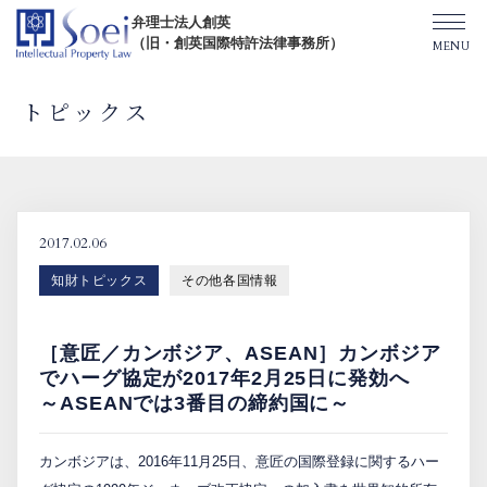
弁理士法人創英
（旧・創英国際特許法律事務所）
トピックス
創英について
オフィス一覧
2017.02.06
知財トピックス
その他各国情報
弁理士紹介
［意匠／カンボジア、ASEAN］カンボジア
TOPICS/出版物/セミナー
でハーグ協定が2017年2月25日に発効へ
～ASEANでは3番目の締約国に～
SHIP（米国直接出願）
カンボジアは、2016年11月25日、意匠の国際登録に関するハー