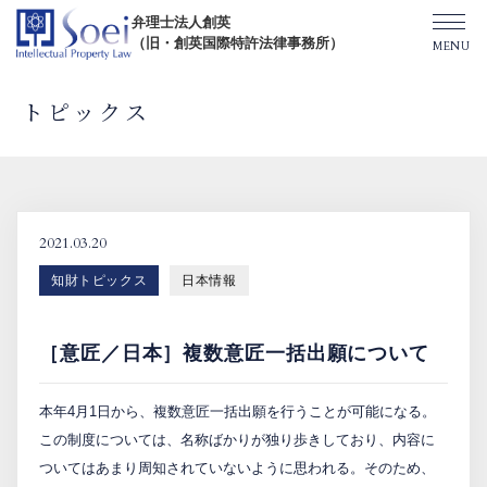
弁理士法人創英
（旧・創英国際特許法律事務所）
トピックス
創英について
オフィス一覧
2021.03.20
知財トピックス
日本情報
弁理士紹介
［意匠／日本］複数意匠一括出願について
TOPICS/出版物/セミナー
本年4月1日から、複数意匠一括出願を行うことが可能になる。
SHIP（米国直接出願）
この制度については、名称ばかりが独り歩きしており、内容に
ついてはあまり周知されていないように思われる。そのため、