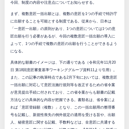
今回、制度の内容や注意点についてお知らせする。
PCTnavi
まず、複数意匠一括出願とは、複数の意匠を1つの手続で特許庁
に出願することを可能とする制度である。従来から、日本は
「一意匠一出願」の原則があり、1つの意匠については1つの意
Blog
匠出願を行う必要があるが、今回の複数意匠一括出願の導入に
よって、1つの手続で複数の意匠の出願を行うことができるよう
創英設樂法律事務所
になる。
具体的な願書のイメージは、下の通りである（令和元年11月20
採用サイト
日 第18回意匠審査基準ワーキンググループ資料11より引用）。
お問い合わせ
また、この記事の執筆時点である2月下旬においては、複数意匠
一括出願に対応して意匠法施行規則等を改正するための省令案
が意見提出手続に付されており、この省令案からも願書の記載
日本語
English
方法などの具体的な内容が把握できる。書類名は、省令案によ
れば「意匠登録願（複数）」となり、この一括出願用の整理番
号を記載し、新規性喪失の例外規定の適用を受ける旨や、出願
お客様専用サイト
人、秘密意匠に関する記載、手数料などは、全意匠に共通する