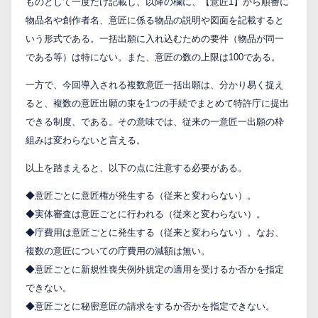
ものとして一度だけ記載し、以降の欄に、【意匠1】から順番に
物品名や創作者名、意匠に係る物品の説明や図面を記載すると
いう形式である。一括出願に入れ込むための要件（物品が同一
である等）は特にない。また、意匠の数の上限は100である。
一方で、今回導入される複数意匠一括出願は、分かり易く捉え
ると、複数の意匠出願の束を1つの手続でまとめて特許庁に提出
できる制度、である。その意味では、従来の一意匠一出願の枠
組みは変わらないと言える。
以上を踏まえると、以下の点に注意する必要がある。
◆意匠ごとに意匠権が発生する（従来と変わらない）。
◆実体審査は意匠ごとに行われる（従来と変わらない）。
◆庁費用は意匠ごとに発生する（従来と変わらない）。なお、
複数の意匠についての庁費用の減額は無い。
◆意匠ごとに新規性喪失例外規定の適用を受けるか否かを指定
できない。
◆意匠ごとに秘密意匠の請求をするか否かを指定できない。