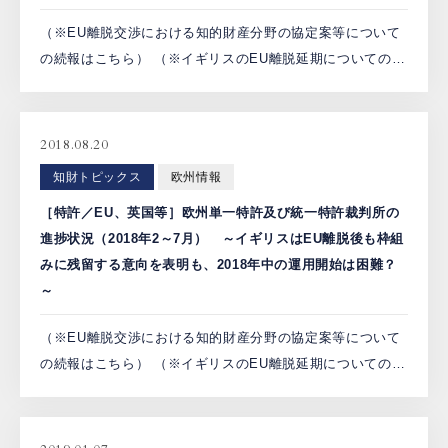
（※EU離脱交渉における知的財産分野の協定案等について
の続報はこちら） （※イギリスのEU離脱延期についての続
報はこちら） 2017年3月29日にイギリスがEUに対して離脱
通告を行ったことによりブレグジットに関する交渉期 […]
2018.08.20
知財トピックス
欧州情報
［特許／EU、英国等］欧州単一特許及び統一特許裁判所の
進捗状況（2018年2～7月） ～イギリスはEU離脱後も枠組
みに残留する意向を表明も、2018年中の運用開始は困難？
～
（※EU離脱交渉における知的財産分野の協定案等について
の続報はこちら） （※イギリスのEU離脱延期についての続
報はこちら） 2018年7月現在、欧州単一特許制度の開始
は、要件となっているドイツによる統一特許裁判所協定（U
[…]