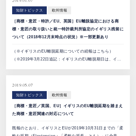
2019.01.07
知財トピックス
欧州情報
［商標・意匠・特許／EU、英国］EU離脱協定における商
標・意匠の取り扱いと統一特許裁判所協定のイギリス残留に
ついて（2018年12月末時点の状況）※一部更新あり
（※イギリスのEU離脱延期についての続報はこちら）
（※2019年3月22日追記：イギリスのEU離脱期日は、イギ
リス議会が離脱協定案を可決すれば5月22日まで、可決でき
なければ4月12日まで延期されることになった。） （ […]
2019.05.07
知財トピックス
欧州情報
［商標・意匠／英国、EU］イギリスのEU離脱延期を踏まえ
た商標・意匠関連の対応について
既報のとおり、イギリスとEUが2019年10月31日までの「柔
軟な延期（Flextension；「柔軟な延長」とも）」に合意し