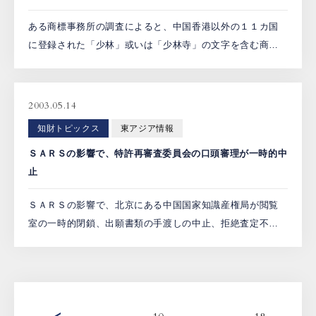
ある商標事務所の調査によると、中国香港以外の１１カ国
に登録された「少林」或いは「少林寺」の文字を含む商標
は１１７件もあり、日本及びオーストラリアには最も多
い。 これらの商標の権利者は殆ど、中国河南省にある本元
の少林寺とは […]
2003.05.14
知財トピックス
東アジア情報
ＳＡＲＳの影響で、特許再審査委員会の口頭審理が一時的中
止
ＳＡＲＳの影響で、北京にある中国国家知識産権局が閲覧
室の一時的閉鎖、出願書類の手渡しの中止、拒絶査定不服
審判や無効審判の口頭審理の延期などに関して幾つかの通
知を出しました。現状では、出願や審査の手続きに実質な
影響がまだ見 […]