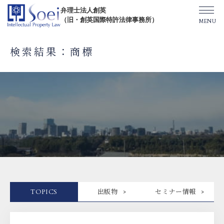
弁理士法人創英
（旧・創英国際特許法律事務所）
検索結果：商標
創英について
オフィス一覧
弁理士紹介
TOPICS/出版物/セミナー
TOPICS
出版物
セミナー情報
SHIP（米国直接出願）