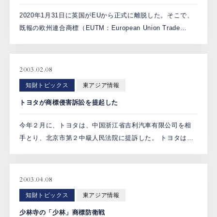
2020年1月31日に英国がEUから正式に離脱した。そこで、
既報の欧州連合商標（EUTM：European Union Trade
Mark）及び登録共同体意匠（RCD：Registered
Community Desi […]
2003.02.08
知財トピックス
東アジア情報
トヨタが商標侵害訴訟を提起した
今年２月に、トヨタは、中国浙江省吉利汽車有限公司を相
手とり、北京市第２中級人民法院に提訴した。 トヨタは、
吉利社が生産している「吉利美日」車に使われている楕円
形マークは、トヨタのエンブレムに似せたものであり、ま
た、広告に […]
2003.04.08
知財トピックス
東アジア情報
少林寺の「少林」商標防衛戦