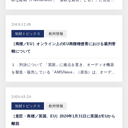
たことにより、イギリスのEU離脱（ブレグジット；
Brexit）は再延期された。しかしながら、本 […]
2019.12.05
知財トピックス
欧州情報
［商標／EU］オンライン上のEU商標権侵害における裁判管
轄について
１．判決について 「英国」に拠点を置き、オーディオ機器
を製造・販売している「AMSNeve」（原告）は、オーディ
オ機器を販売する「スペイン企業」の「Heritage Audio」
（被告）が、EU商標「1073」にかかる商 […]
2020.03.20
知財トピックス
欧州情報
［意匠・商標／英国、EU］2020年1月31日に英国がEUから
離脱