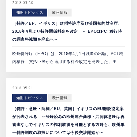
2018.03.20
PCTnavi
知財トピックス
欧州情報
［特許／EP、イギリス］欧州特許庁及び英国知的財産庁、
Blog
2018年4月より特許関係料金を改定 ～ EPOはPCT移行時
の調査料減額を廃止へ～
欧州特許庁（EPO）は、2018年4月1日以降の出願、PCT域
創英設樂法律事務所
内移行、支払い等から適用する料金改定を発表した。主な
採用サイト
改定内容は下表の通りで、所定の文字コードフォーマット
の場合を優遇する料金体系を導入した点が特徴となってい
お問い合わせ
る […]
2018.05.21
知財トピックス
欧州情報
日本語
English
［特許・意匠・商標／EU、英国］イギリスのEU離脱協定案
が公表される ～登録済みの欧州連合商標・共同体意匠は再
審査なしでイギリスの権利取得を可能とする方針も、欧州単
お客様専用サイト
一特許制度の取扱いについては今後交渉開始か～