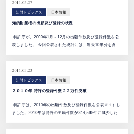
2011.05.27
PCTnavi
知財トピックス
日本情報
知的財産権の出願及び登録の状況
Blog
特許庁が、2009年1月～12月の出願件数及び登録件数を公
表しました。 今回公表された統計には、過去10年分を含む
1999～2009年の出願件数及び登録件数が記載されていま
創英設樂法律事務所
す。 このうち出願件数の動向に注目すると、特許 […]
採用サイト
2011.05.23
お問い合わせ
知財トピックス
日本情報
２０１０年 特許の登録件数２２万件突破
日本語
English
特許庁は、2010年の出願件数及び登録件数を公表※１）し
ました。2010年は特許の出願件数が344,598件に減少したの
に対し、特許の登録件数は222,693件に増加しました。
お客様専用サイト
2010年のデータと2009年までのデー […]