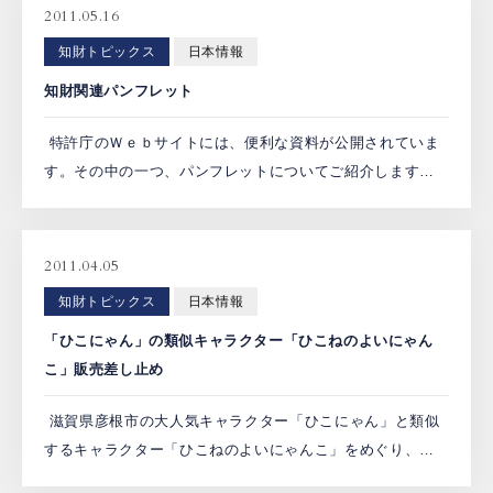
2011.05.16
知財トピックス
日本情報
知財関連パンフレット
特許庁のＷｅｂサイトには、便利な資料が公開されていま
す。その中の一つ、パンフレットについてご紹介します。
下記リンクには、特許庁の紹介（英語版）や、料金一覧、
中小企業・ベンチャー企業のための支援ガイド、早期審査
の案内等 […]
2011.04.05
知財トピックス
日本情報
「ひこにゃん」の類似キャラクター「ひこねのよいにゃん
こ」販売差し止め
滋賀県彦根市の大人気キャラクター「ひこにゃん」と類似
するキャラクター「ひこねのよいにゃんこ」をめぐり、著
作権を有する彦根市と両キャラクターをつくった原作者が