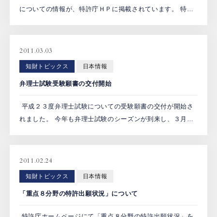
についての情報が、特許庁ＨＰに掲載されています。 特
許、実用新案、意匠又は商標に関する出願等の手続につい
て、東北地方太平洋沖地震の影響により所定の期間内に所
定の手続が […]
2011.03.03
知財トピックス
日本情報
弁理士試験受験願書の交付開始
平成２３度弁理士試験についての受験願書の交付が開始さ
れました。 今年も弁理士試験のシーズンが到来し、３月１
日（火）から受験願書の交付が始まりました。受験願書を
手に入れることが試験の第一歩となりますので、受験生の
方は、忘 […]
2011.02.24
知財トピックス
日本情報
「重点８分野の特許出願状況」について
特許庁ホームページにて「重点８分野の特許出願状況」を