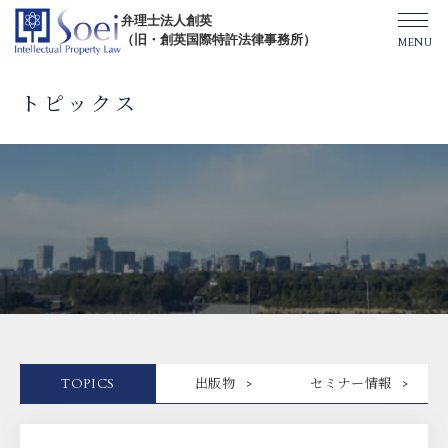
弁理士法人創英
（旧・創英国際特許法律事務所）
トピックス
創英について
オフィス一覧
弁理士紹介
TOPICS/出版物/セミナー
TOPICS
出版物
セミナー情報
SHIP（米国直接出願）