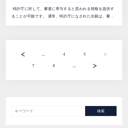
特許庁に対して、審査に寄与すると思われる情報を提供す
ることが可能です。 通常、特許庁になされた出願は、審査
官が拒絶理由の有無を調査し、その登録性を判断します。
しかしながら、その出願が登録要件を満たしていない、あ
るいは不 […]
...
4
5
6
7
8
...
検索