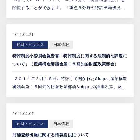
閲覧することができます。 「重点８分野の特許出願状況」
とは、我が国の研究開発の方向性を策定するための有用な
情報を提供することを目的として調査・公表されるもので
あり、第 […]
2011.02.21
知財トピックス
日本情報
特許制度小委員会報告書『特許制度に関する法制的な課題に
ついて』（産業構造審議会第１５回知的財産政策部会）
２０１１年２月１６日に特許庁で開かれた&ldquo;産業構造
審議会第１５回知的財産政策部会&rdquo;の議事次第、及
び、配布資料が公開されました。このうち、特許制度小委
員会の報告書である『特許制度に関 […]
2011.02.07
知財トピックス
日本情報
商標登録出願に関する情報提供について