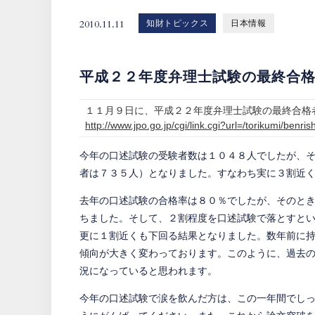
2010.11.11
知財トピックス
日本情報
平成２２年度弁理士試験の最終合
１１月９日に、平成２２年度弁理士試験の最終合格
http://www.jpo.go.jp/cgi/link.cgi?url=/torikumi/benri
今年の口述試験の受験者数は１０４８人でしたが、
者は７３５人）となりました。すなわち実に３割近
去年の口述試験の合格率は８０％でしたが、そのと
ちました。そして、２割程度を口述試験で落とすと
更に１割近くも下回る結果となりました。数年前に
傾向が大きく変わっております。このように、過去
況になっていると思われます。
今年の口述試験で涙を飲んだ方は、この一年間でし