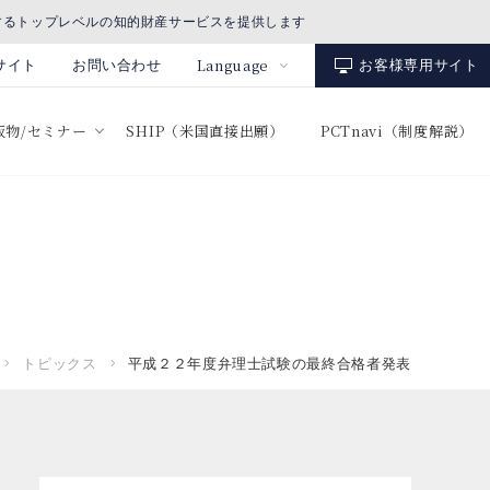
するトップレベルの知的財産サービスを提供します
Language
サイト
お問い合わせ
お客様専用サイト
出版物/セミナー
SHIP（米国直接出願）
PCTnavi（制度解説）
トピックス
平成２２年度弁理士試験の最終合格者発表