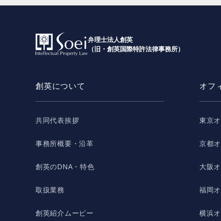
弁理士法人創英
（旧・創英国際特許法律事務所）
創英について
オフ
共同代表挨拶
東京
事務所概要・沿革
京都
創英のDNA・特色
大阪
取扱業務
福岡
創英紹介ムービー
横浜