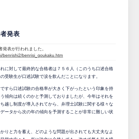
格者発表
者発表が行われました。
shi/benrishi2/benrisi_goukaku.htm
それに対して最終的な合格者は７５６人（このうち口述合格
くの受験生が口述試験で涙を飲んだことになります。
きですら口述試験の合格率が大きく下がったという印象を持
いう傾向は続くのかと予測しておりましたが、今年はそれを
持ち越し制度が導入されてから、弁理士試験に関する様々な
のデータから次の年の傾向を予測することが非常に難しい状
っかりと力を蓄え、どのような問題が出されても大丈夫なよ