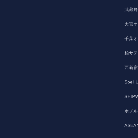
武蔵
大宮
千葉
柏サ
西新
Soei 
SHIPW
ホノ
ASE