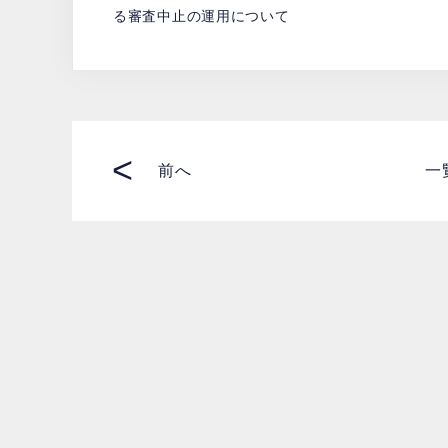
る審査中止の運用について
<
前へ
一