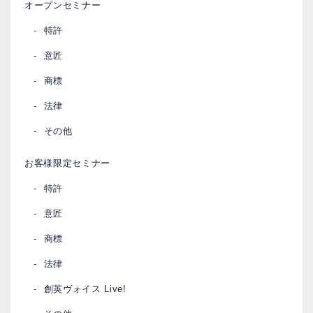
オープンセミナー
特許
意匠
商標
法律
その他
お客様限定セミナー
特許
意匠
商標
法律
創英ヴォイス Live!