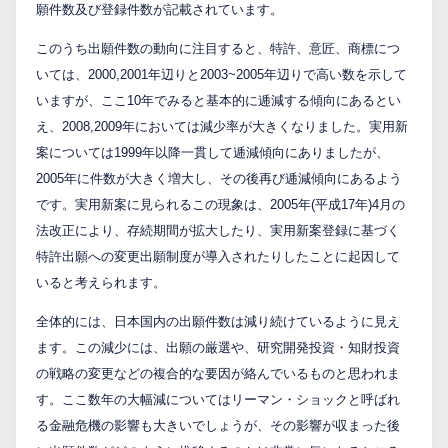
願件数及び登録件数が記載されています。
PCTnavi
このうち出願件数の動向に注目すると、特許、意匠、商標につ
いては、2000,2001年辺りと2003~2005年辺りで高い数を示して
Blog
いますが、ここ10年でみると基本的に逓減する傾向にあるとい
え、2008,2009年においては減少率が大きくなりました。実用新
案については1999年以降一貫して逓減傾向にありましたが、
創英設樂法律事務所
2005年に件数が大きく増大し、その後再び逓減傾向にあるよう
です。実用新案に見られるこの現象は、2005年(平成17年)4月の
採用サイト
法改正により、存続期間が拡大したり、実用新案登録に基づく
特許出願への変更出願制度が導入されたりしたことに起因して
お問い合わせ
いると考えられます。
全体的には、日本国内の出願件数は減り続けているように見え
日本語
English
ます。この減少には、出願の厳選や、研究開発投資・知財投資
の戦略の変更などの複合的な要因が絡んでいるものと思われま
す。ここ数年の大幅減についてはリーマン・ショックと呼ばれ
お客様専用サイト
る金融危機の影響も大きいでしょうが、その影響が収まった後