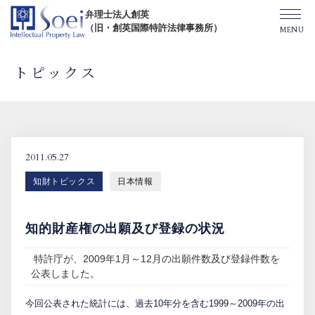
弁理士法人創英
（旧・創英国際特許法律事務所）
トピックス
創英について
オフィス一覧
2011.05.27
知財トピックス
日本情報
弁理士紹介
知的財産権の出願及び登録の状況
TOPICS/出版物/セミナー
特許庁が、2009年1月～12月の出願件数及び登録件数を
公表しました。
SHIP（米国直接出願）
今回公表された統計には、過去10年分を含む1999～2009年の出