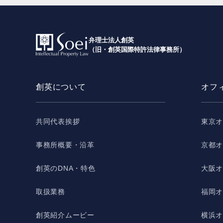
弁理士法人創英
（旧・創英国際特許法律事務所）
創英について
オフ
共同代表挨拶
東京
事務所概要・沿革
京都
創英のDNA・特色
大阪
取扱業務
福岡
創英紹介ムービー
横浜