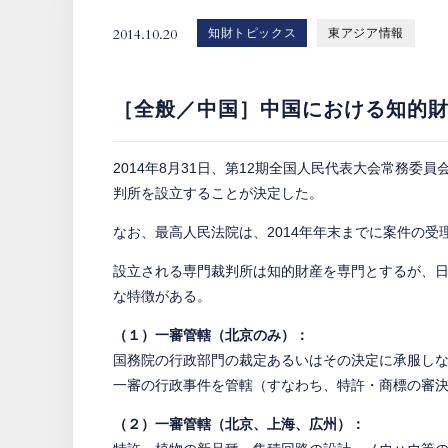
2014.10.20
知財トピックス
東アジア情報
［全般／中国］中国における知的
2014年8月31日、第12期全国人民代表大会常務委
判所を設立することが決定した。
なお、最高人民法院は、2014年年末までに案件の
設立される専門裁判所は知的財産を専門とするが、
な特徴がある。
（１）一審管轄（北京のみ）：
国務院の行政部門の裁定あるいはその決定に承服し
一審の行政事件を管轄（すなわち、特許・商標の審
（２）一審管轄（北京、上海、広州）：