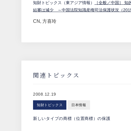
知財トピックス（東アジア情報）
［全般／中国］ 知
結審は減少 ～中国法院知識産権司法保護状況（201
CN
,
方喜玲
関連トピックス
2008.12.19
知財トピックス
日本情報
新しいタイプの商標（位置商標）の保護