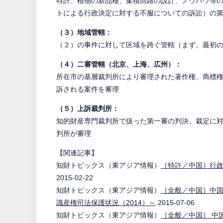
特許、植物の新品種、集積回路の設計、ノウハウ等
トによる行政決定に対する不服についての訴訟）の
（３）地域管轄：
（２）の事件に対して区域を跨ぐ管轄（まず、最初の
（４）二審管轄（北京、上海、広州）：
所在市の基層裁判所により審理された著作権、商標
訴される案件を審理
（５）上訴裁判所：
知的財産専門裁判所で扱った第一審の判決、裁定に
判所が審理
【関連記事】
知財トピックス（東アジア情報）
［特許／中国］行政
2015-02-22
知財トピックス（東アジア情報）
［全般／中国］中
識産権司法保護状況（2014）～
2015-07-06
知財トピックス（東アジア情報）
［全般／中国］ 中