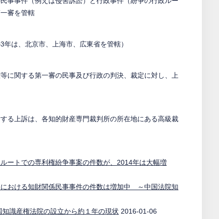
の民事事件（例えば侵害訴訟）と行政事件（紛争の行政ルー
第一審を管轄
3年は、北京市、上海市、広東省を管轄）
権等に関する第一審の民事及び行政の判決、裁定に対し、上
対する上訴は、各知的財産専門裁判所の所在地にある高級裁
ルートでの専利権紛争事案の件数が、2014年は大幅増
国における知財関係民事事件の件数は増加中 ～中国法院知
国知識産権法院の設立から約１年の現状
2016-01-06