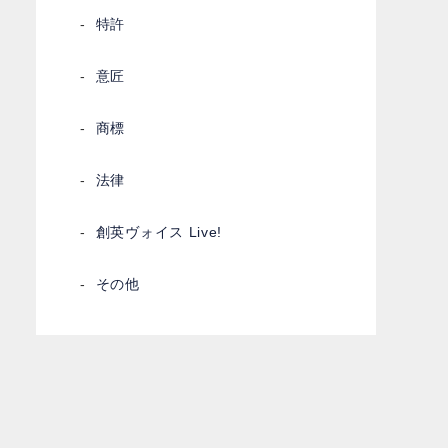
特許
意匠
商標
法律
創英ヴォイス Live!
その他