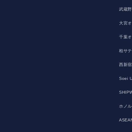
武蔵
大宮
千葉
柏サ
西新
Soei 
SHIPW
ホノ
ASE