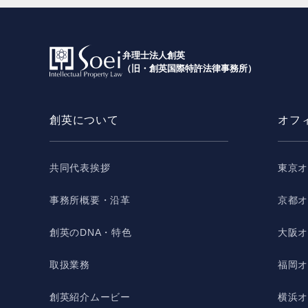
弁理士法人創英
（旧・創英国際特許法律事務所）
創英について
オフ
共同代表挨拶
東京
事務所概要・沿革
京都
創英のDNA・特色
大阪
取扱業務
福岡
創英紹介ムービー
横浜