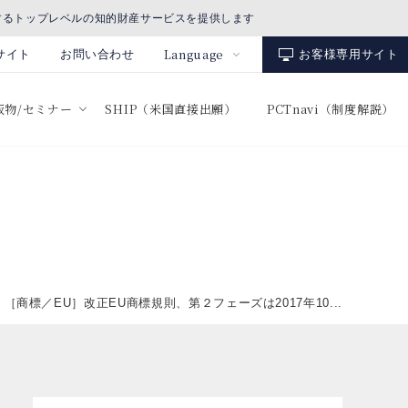
するトップレベルの知的財産サービスを提供します
Language
サイト
お問い合わせ
お客様専用サイト
出版物/セミナー
SHIP（米国直接出願）
PCTnavi（制度解説）
［商標／EU］改正EU商標規則、第２フェーズは2017年10...