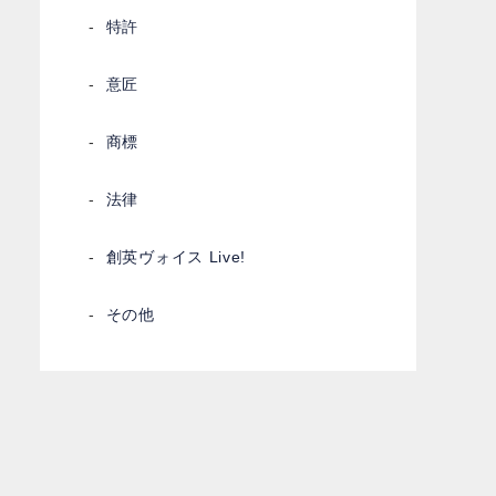
特許
意匠
商標
法律
創英ヴォイス Live!
その他