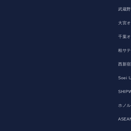
武蔵
大宮
千葉
柏サ
西新
Soei 
SHIPW
ホノ
ASE