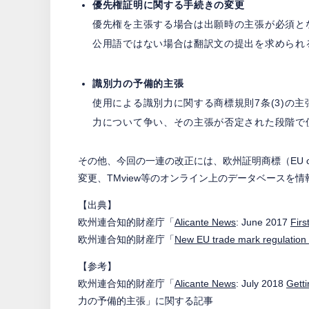
優先権証明に関する手続きの変更
優先権を主張する場合は出願時の主張が必須と
公用語ではない場合は翻訳文の提出を求められ
識別力の予備的主張
使用による識別力に関する商標規則7条(3)の
力について争い、その主張が否定された段階で
その他、今回の一連の改正には、欧州証明商標（EU cert
変更、TMview等のオンライン上のデータベースを
【出典】
欧州連合知的財産庁「
Alicante News
: June 2017
Firs
欧州連合知的財産庁「
New EU trade mark regulation
【参考】
欧州連合知的財産庁「
Alicante News
: July 2018
Getti
力の予備的主張」に関する記事