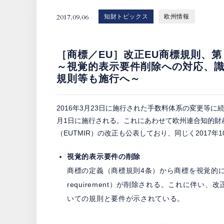
2017.09.06
知財トピックス
欧州情報
［商標／EU］改正EU商標規則、第
～視覚的表示要件削除への対応、
規則等も施行へ～
2016年3月23日に施行された手数料体系の変更等に続
月1日に施行される。これにあわせて欧州連合知的財産
（EUTMIR）の改正も公表しており、同じく2017
視覚的表示要件の削除
商標の定義（商標規則4条）から商標を視覚的に表示するこ
requirement）が削除される。これに伴い
いての規則と要件が示されている。