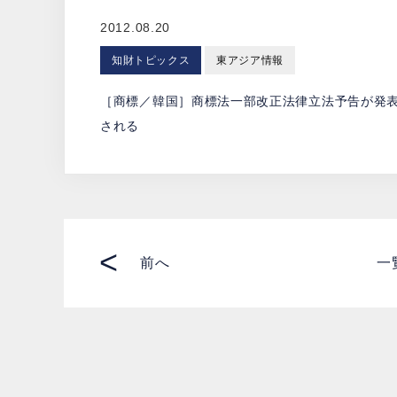
2012.08.20
知財トピックス
東アジア情報
［商標／韓国］商標法一部改正法律立法予告が発
される
<
前へ
一