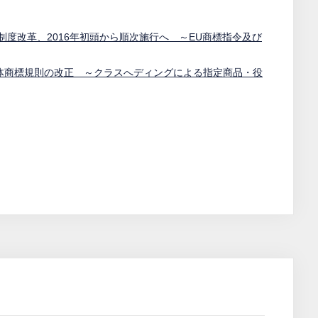
制度改革、2016年初頭から順次施行へ ～EU商標指令及び
体商標規則の改正 ～クラスへディングによる指定商品・役