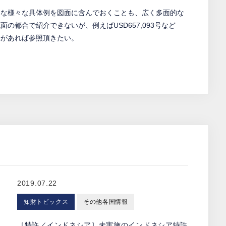
うな様々な具体例を図面に含んでおくことも、広く多面的な
の都合で紹介できないが、例えばUSD657,093号など
味があれば参照頂きたい。
2019.07.22
知財トピックス
その他各国情報
ス
［特許／インドネシア］未実施のインドネシア特許