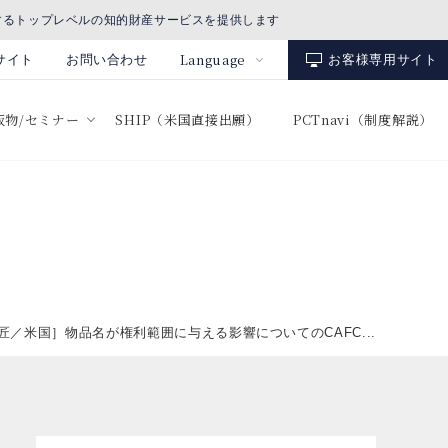
するトップレベルの知的財産サービスを提供します
Language
サイト
お問い合わせ
お客様専用サイト
出版物/セミナー
SHIP（米国直接出願）
PCTnavi（制度解説）
匠／米国］物品名が権利範囲に与える影響についてのCAFC...