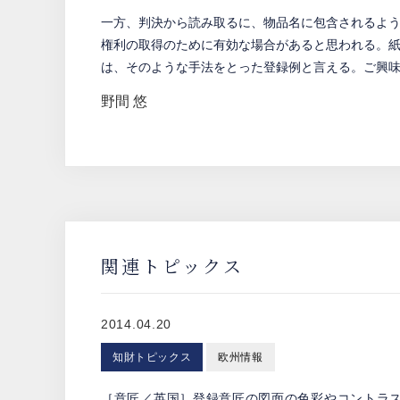
一方、判決から読み取るに、物品名に包含されるよ
権利の取得のために有効な場合があると思われる。紙面
は、そのような手法をとった登録例と言える。ご興
野間 悠
関連トピックス
2014.04.20
知財トピックス
欧州情報
［意匠／英国］登録意匠の図面の色彩やコントラ