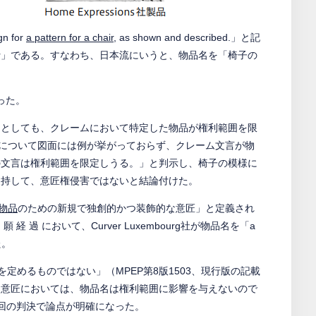
n for
a pattern for a chair
, as shown and described.」と記
 a chair」である。すなわち、日本流にいうと、物品名を「椅子の
あった。
たとしても、クレームにおいて特定した物品が権利範囲を限
品について図面には例が挙がっておらず、クレーム文言が物
の文言は権利範囲を限定しうる。」と判示し、椅子の模様に
支持して、意匠権侵害ではないと結論付けた。
物品
のための新規で独創的かつ装飾的な意匠」と定義され
過 において、Curver Luxembourg社が物品名を「a
た。
囲を定めるものではない」（MPEP第8版1503、現行版の記載
国意匠においては、物品名は権利範囲に影響を与えないので
回の判決で論点が明確になった。