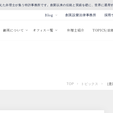
えた弁理士が集う特許事務所です。創業以来の伝統と実績を礎に、世界に通用
Blog
創英設樂法律事務所
採用
創英について
オフィス一覧
弁理士紹介
TOPICS/
TOP
トピックス
［意