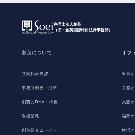
弁理士法人創英
（旧・創英国際特許法律事務所）
創英について
オフ
共同代表挨拶
東京
事務所概要・沿革
京都
創英のDNA・特色
大阪
取扱業務
福岡
創英紹介ムービー
横浜