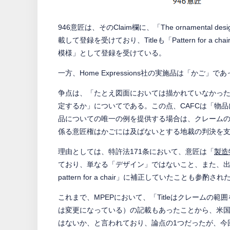
946意匠は、そのClaim欄に、「The ornamental desig
載して登録を受けており、Titleも「Pattern for
模様」として登録を受けている。
一方、Home Expressions社の実施品は「かご」で
争点は、「たとえ図面においては描かれていなかっ
定するか」についてである。この点、CAFCは「物
品についての唯一の例を提供する場合は、クレーム
係る意匠権はかごには及ばないとする地裁の判決を
理由としては、特許法171条において、意匠は「
製造
ており、単なる「デザイン」ではないこと、また、出 願 経 
pattern for a chair」に補正していたことも参酌され
これまで、MPEPにおいて、「Titleはクレームの範
は変更になっている）の記載もあったことから、米
はないか、と言われており、論点の1つだったが、今