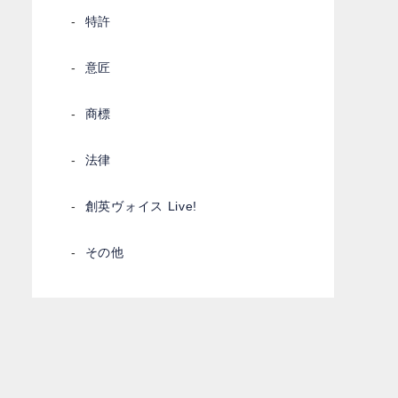
特許
意匠
商標
法律
創英ヴォイス Live!
その他