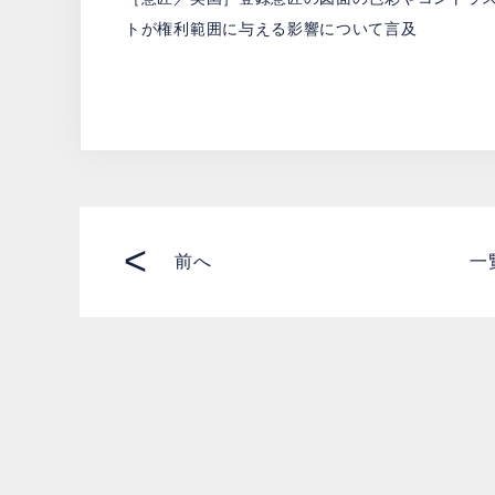
トが権利範囲に与える影響について言及
<
前へ
一