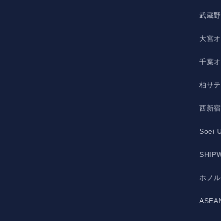
武蔵
大宮
千葉
柏サ
西新
Soei 
SHIPW
ホノ
ASE