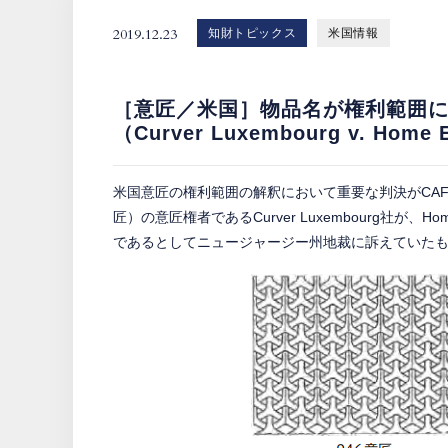
2019.12.23
知財トピックス
米国情報
［意匠／米国］物品名が権利範囲に
（Curver Luxembourg v. Home 
米国意匠の権利範囲の解釈において重要な判決がCAFCよ
匠）の意匠権者であるCurver Luxembourg社が、H
であるとしてニュージャージー州地裁に訴えていた