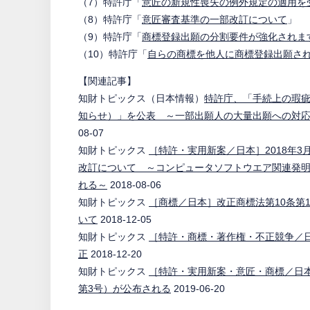
（7）特許庁「
意匠の新規性喪失の例外規定の適用を
（8）特許庁「
意匠審査基準の一部改訂について
」
（9）特許庁「
商標登録出願の分割要件が強化されま
（10）特許庁「
自らの商標を他人に商標登録出願さ
【関連記事】
知財トピックス（日本情報）
特許庁、「手続上の瑕
知らせ）」を公表 ～一部出願人の大量出願への対
08-07
知財トピックス
［特許・実用新案／日本］2018年
改訂について ～コンピュータソフトウエア関連発
れる～
2018-08-06
知財トピックス
［商標／日本］改正商標法第10条第
いて
2018-12-05
知財トピックス
［特許・商標・著作権・不正競争／日本
正
2018-12-20
知財トピックス
［特許・実用新案・意匠・商標／日本
第3号）が公布される
2019-06-20