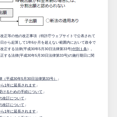
部改正等の他の改正事項（特許庁ウェブサイトで公表されて
日から起算して1年6か月を超えない範囲内において政令で
する法律(平成30年5月30日法律第33号)
付則１条
）。
正する法律(平成30年5月30日法律第33号)の施行期日に関
（平成30年5月30日法律第33号）
」
から1年に延長されます
」
受けるための手続について
」
の改訂について
」
の改訂について
」
から1年に延長されます
」