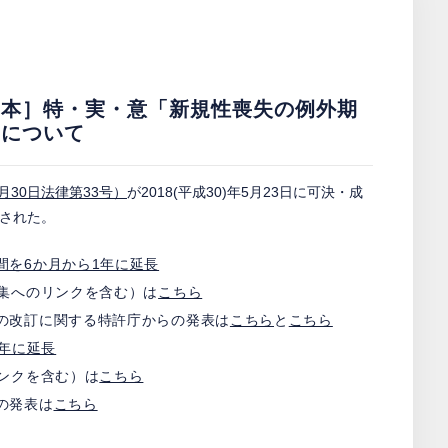
日本］特・実・意「新規性喪失の例外期
」について
30日法律第33号）
が2018(平成30)年5月23日に可決・成
行された。
間を6か月から1年に延長
A集へのリンクを含む）は
こちら
の改訂に関する特許庁からの発表は
こちら
と
こちら
年に延長
ンクを含む）は
こちら
の発表は
こちら