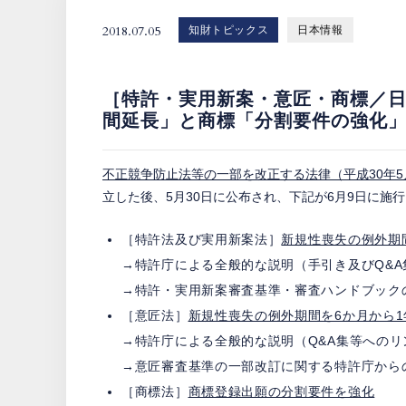
2018.07.05
知財トピックス
日本情報
［特許・実用新案・意匠・商標／
間延長」と商標「分割要件の強化
不正競争防止法等の一部を改正する法律（平成30年5月
立した後、5月30日に公布され、下記が6月9日に施
［特許法及び実用新案法］
新規性喪失の例外期
→特許庁による全般的な説明（手引き及びQ&
→特許・実用新案審査基準・審査ハンドブック
［意匠法］
新規性喪失の例外期間を6か月から1
→特許庁による全般的な説明（Q&A集等へのリ
→意匠審査基準の一部改訂に関する特許庁から
［商標法］
商標登録出願の分割要件を強化