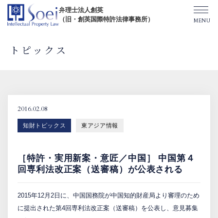
弁理士法人創英
（旧・創英国際特許法律事務所）
トピックス
創英について
オフィス一覧
2016.02.08
知財トピックス
東アジア情報
弁理士紹介
［特許・実用新案・意匠／中国］ 中国第４
TOPICS/出版物/セミナー
回専利法改正案（送審稿）が公表される
2015年12月2日に、中国国務院が中国知的財産局より審理のため
SHIP（米国直接出願）
に提出された第4回専利法改正案（送審稿）を公表し、意見募集