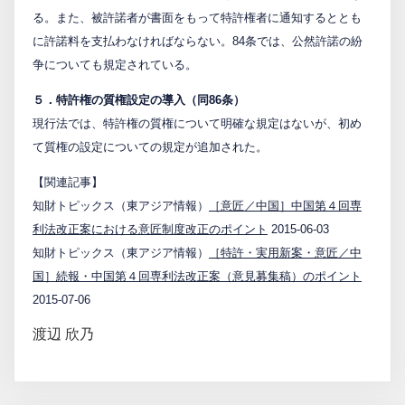
る。また、被許諾者が書面をもって特許権者に通知するととも
に許諾料を支払わなければならない。84条では、公然許諾の紛
争についても規定されている。
５．特許権の質権設定の導入（同86条）
現行法では、特許権の質権について明確な規定はないが、初め
て質権の設定についての規定が追加された。
【関連記事】
知財トピックス（東アジア情報）
［意匠／中国］中国第４回専
利法改正案における意匠制度改正のポイント
2015-06-03
知財トピックス（東アジア情報）
［特許・実用新案・意匠／中
国］続報・中国第４回専利法改正案（意見募集稿）のポイント
2015-07-06
渡辺 欣乃