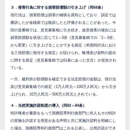
３．侵害行為に対する損害賠償額の引き上げ（同68条）
現行法は、損害賠償は損害の補填を原則としており、訴訟では
勝訴したが金銭面では敗訴したと評価されることがあった。今
回の送審稿では、意見募集稿に引き続き、故意侵害の場合には
損害賠償額を状況に応じて1～3倍（意見募集稿での「2～3倍」
から変更）に引き上げることができる規定（米国特許法におけ
る三倍賠償に相当する規定）が設けられ、帳簿及び資料の提出
に関する規定（意見募集稿では61条にあった文言）が追加され
ている。
一方、裁判所が賠償額を確定できる法定賠償の金額は、現行法
及び意見募集稿での規定（1万人民元～100万人民元）から引き
上げられ、10万人民元～500万人民元とされている。
４．当然実施許諾制度の導入（同82～84条）
特許権者が書面をもって国務院専利行政部門に何人もその特許
の実施を許諾する用意がある声明と共に実施許諾料を明確にし
た場合、国務院専利行政部門はこれを公表し、公然許諾ができ