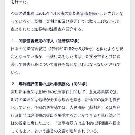
を行った。
PCTnavi
今回の送審稿は2015年4月公表の意見募集稿を修正した内容とな
っているが、既報（
専利全般
及び
意匠
）では取り上げなかった
点とあわせて送審稿の注目点を紹介する。
Blog
１．間接侵害規定の導入（送審稿62条）
日本の間接侵害規定（特許法101条2号及び5号）と似たような規
創英設樂法律事務所
定となっているが、当該行為をした者は、直接侵害者と共に連
帯して侵害行為について責任を負わなければならないとされて
採用サイト
いる。
お問い合わせ
２．専利権評価書の提出非義務化（同64条）
実用新案権又は意匠権の侵害事件に関して、意見募集稿では、
即時の審理又は処理が必要な場合を除き、評価書の提出を義務
日本語
English
化していた。今回の送審稿では、人民法院（裁判所）又は専利
行政部門は評価書の提出を要求することができると現行法と同
様の規定に戻した上で、「当事者双方は主体的に評価書を提出
お客様専用サイト
してもよい」という趣旨の文言が追加されている。