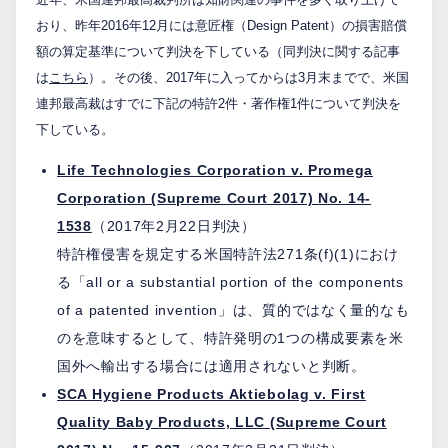
おり、昨年2016年12月には意匠権（Design Patent）の損害賠償
PCTnavi
額の算定基準について判決を下している（同判決に関する記事
は
こちら
）。その後、2017年に入ってからは3月末までで、米国
Blog
連邦最高裁はすでに下記の特許2件・著作権1件について判決を
下している。
Life Technologies Corporation v. Promega
創英設樂法律事務所
Corporation (Supreme Court 2017) No. 14-
採用サイト
1538
（2017年2月22日判決）
特許権侵害を規定する米国特許法271条(f)(1)におけ
お問い合わせ
る「all or a substantial portion of the components
of a patented invention」は、質的ではなく量的なも
のを意味するとして、特許発明の1つの構成要素を米
日本語
English
国外へ輸出する場合には適用されないと判断。
SCA Hygiene Products Aktiebolag v. First
お客様専用サイト
Quality Baby Products, LLC (Supreme Court