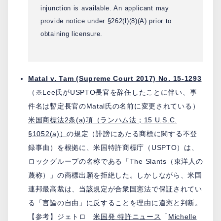
injunction is available. An applicant may
provide notice under §262(l)(8)(A) prior to
obtaining licensure.
Matal
v. Tam (Supreme Court 2017) No. 15-1293
（※Lee氏がUSPTO長官を辞任したことに伴い、事
件名は暫定長官のMatal氏の名前に変更されている）
米国商標法2条(a)項（ランハム法；15 U.S.C.
§1052(a)）
の規定（誹謗にあたる商標に関する不登
録事由）を根拠に、米国特許商標庁（USPTO）は、
ロックグループの名称である「The Slants（東洋人の
蔑称）」の商標出願を拒絶した。しかしながら、米国
連邦最高裁は、当該規定が合衆国憲法で保証されてい
る「言論の自由」に反することを理由に違憲と判断。
【参考】ジェトロ
米国発 特許ニュース
「
Michelle