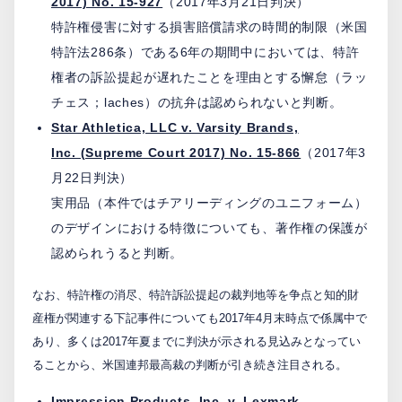
2017) No. 15-927
（2017年3月21日判決）
特許権侵害に対する損害賠償請求の時間的制限（米国
特許法286条）である6年の期間中においては、特許
権者の訴訟提起が遅れたことを理由とする懈怠（ラッ
チェス；laches）の抗弁は認められないと判断。
Star Athletica, LLC v. Varsity Brands,
Inc. (Supreme Court 2017) No. 15-866
（2017年3
月22日判決）
実用品（本件ではチアリーディングのユニフォーム）
のデザインにおける特徴についても、著作権の保護が
認められうると判断。
なお、特許権の消尽、特許訴訟提起の裁判地等を争点と知的財
産権が関連する下記事件についても2017年4月末時点で係属中で
あり、多くは2017年夏までに判決が示される見込みとなってい
ることから、米国連邦最高裁の判断が引き続き注目される。
Impression Products, Inc. v. Lexmark