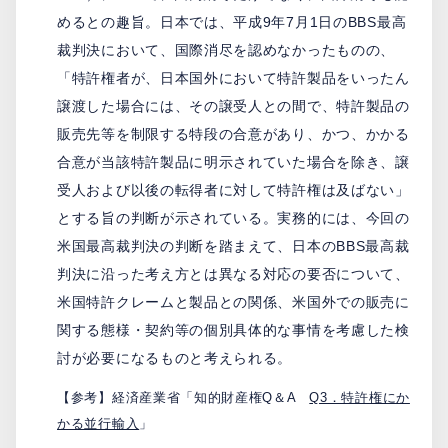
めるとの趣旨。日本では、平成9年7月1日のBBS最高
裁判決において、国際消尽を認めなかったものの、
「特許権者が、日本国外において特許製品をいったん
譲渡した場合には、その譲受人との間で、特許製品の
販売先等を制限する特段の合意があり、かつ、かかる
合意が当該特許製品に明示されていた場合を除き、譲
受人および以後の転得者に対して特許権は及ばない」
とする旨の判断が示されている。実務的には、今回の
米国最高裁判決の判断を踏まえて、日本のBBS最高裁
判決に沿った考え方とは異なる対応の要否について、
米国特許クレームと製品との関係、米国外での販売に
関する態様・契約等の個別具体的な事情を考慮した検
討が必要になるものと考えられる。
【参考】経済産業省「知的財産権Q＆A
Q3．特許権にか
かる並行輸入
」