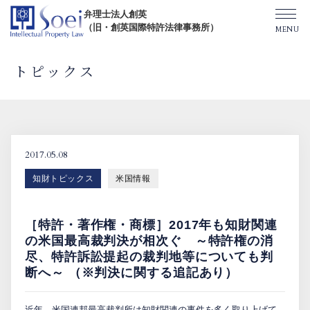
弁理士法人創英
（旧・創英国際特許法律事務所）
トピックス
創英について
オフィス一覧
2017.05.08
知財トピックス
米国情報
弁理士紹介
［特許・著作権・商標］2017年も知財関連
TOPICS/出版物/セミナー
の米国最高裁判決が相次ぐ ～特許権の消
尽、特許訴訟提起の裁判地等についても判
断へ～ （※判決に関する追記あり）
SHIP（米国直接出願）
近年、米国連邦最高裁判所は知財関連の事件を多く取り上げて