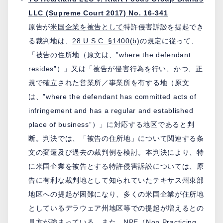
LLC (Supreme Court 2017) No. 16-341
原告が
米国企業を被告として
特許侵害訴訟を提起でき
る裁判地は、
28 U.S.C. §1400(b)
の規定に従って、
「被告の住所地（原文は、”where the defendant
resides”）」又は「被告が侵害行為を行い、かつ、正
規で確立された営業所／事業所を有する地（原文
は、”where the defendant has committed acts of
infringement and has a regular and established
place of business”）」に対応する地区であると判
断。判決では、「被告の住所地」について関連する条
文の変遷及び過去の裁判例を検討。本判決により、特
に米国企業を被告とする特許侵害訴訟については、原
告に有利な裁判地として知られていたテキサス州東部
地区への提起が困難になり、多くの米国企業が住所地
としているデラウェア州地区等での提起が増えるとの
見方が強まっている。また、NPE（Non Practicing