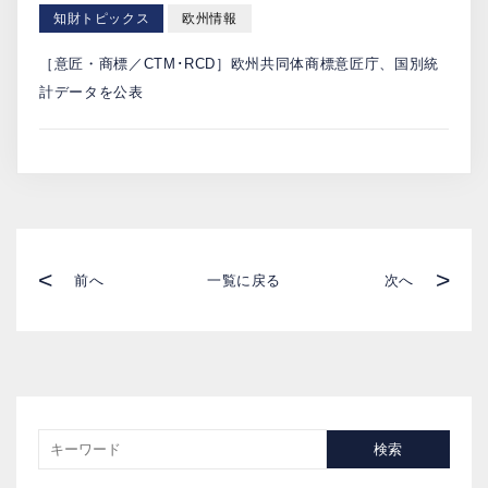
知財トピックス
欧州情報
［意匠・商標／CTM･RCD］欧州共同体商標意匠庁、国別統
計データを公表
<
>
前へ
一覧に戻る
次へ
検索