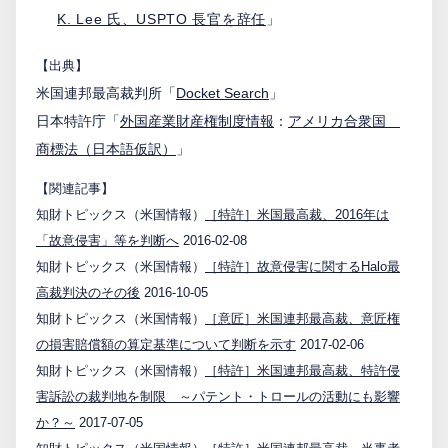
K. Lee 氏、USPTO 長官を辞任
」
【出典】
米国連邦最高裁判所「
Docket Search
」
日本特許庁「
外国産業財産権制度情報
：
アメリカ合衆国
商標法（日本語仮訳）
」
【関連記事】
知財トピックス（米国情報）
［特許］米国最高裁、2016年は
「故意侵害」等を判断へ
2016-02-08
知財トピックス（米国情報）
［特許］故意侵害に関するHalo最
高裁判決のその後
2016-10-05
知財トピックス（米国情報）
［意匠］米国連邦最高裁、意匠権
の損害賠償額の算定基準について判断を示す
2017-02-06
知財トピックス（米国情報）
［特許］米国連邦最高裁、特許侵
害訴訟の裁判地を制限 ～パテント・トロールの活動にも影響
か？～
2017-07-05