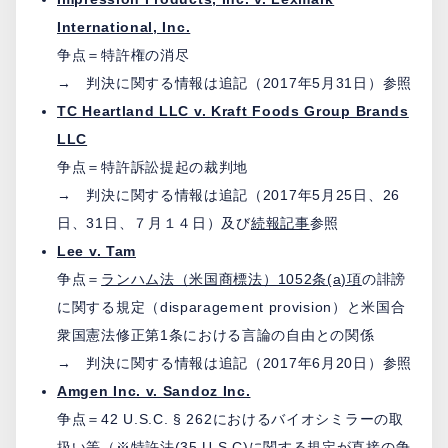
International, Inc.
争点＝特許権の消尽
→ 判決に関する情報は追記（2017年5月31日）参照
TC Heartland LLC v. Kraft Foods Group Brands
LLC
争点＝特許訴訟提起の裁判地
→ 判決に関する情報は追記（2017年5月25日、26
日、31日、７月１４日）及び
続報記事
参照
Lee v. Tam
争点＝
ランハム法（米国商標法）1052条(a)項
の誹謗
に関する規定（disparagement provision）と米国合
衆国憲法修正第1条における言論の自由との関係
→ 判決に関する情報は追記（2017年6月20日）参照
Amgen Inc. v. Sandoz Inc.
争点＝42 U.S.C. § 262におけるバイオシミラーの取
扱い等（※特許法(35 U.S.C)に関する規定が直接の争