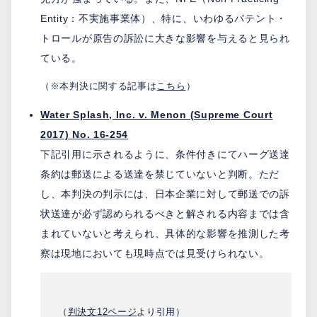
Entity：不実施事業体）、特に、いわゆるパテント・
トロールが原告の訴訟に大きな影響を与えると見られ
ている。
（※本判決に関する記事は
こちら
）
Water Splash, Inc. v. Menon (Supreme Court
2017) No. 16-254
下記引用に示されるように、条件付きにてハーグ送達
条約は郵送による送達を禁じていないと判断。ただ
し、本判決の判示には、日本企業に対して郵送での訴
状送達が必ず認められるべきと解される内容までは含
まれていないと考えられ、具体的な影響を推測した考
察は現地においても現時点では見受けられない。
（
判決文12ページ
より引用）