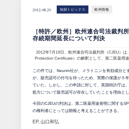
2012.08.20
知財トピックス
欧州情報
［特許／欧州］欧州連合司法裁判
存続期間延長について判決
2012年7月19日、欧州連合司法裁判所（CJEU）は、医
Protection Certificate）の解釈として
この件では、Neurim社が、メラトニンを有効成分
が、販売認可の付与を待ったため、実際の保護が５年
ていた。しかし、この申請に対して、英国特許庁は
処方について販売認可が存在していたことを理由と
今回のCJEUの判決は、第二医薬用途発明に関するS
の権利者にとっては朗報と考えることができる。
EP
,
山口和弘