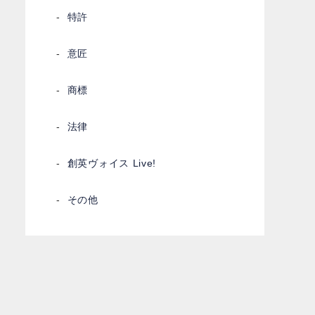
特許
意匠
商標
法律
創英ヴォイス Live!
その他