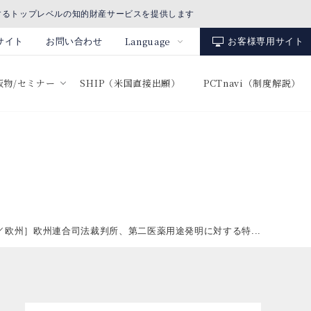
するトップレベルの知的財産サービスを提供します
Language
サイト
お問い合わせ
お客様専用サイト
出版物/セミナー
SHIP（米国直接出願）
PCTnavi（制度解説）
／欧州］欧州連合司法裁判所、第二医薬用途発明に対する特...