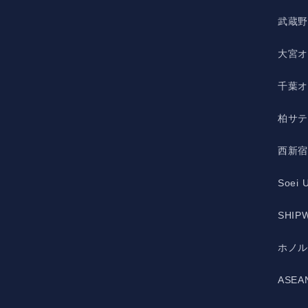
武蔵
大宮
千葉
柏サ
西新
Soei 
SHIPW
ホノ
ASE