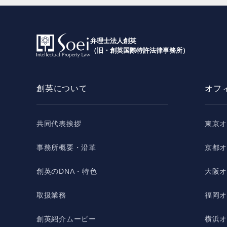
弁理士法人創英
（旧・創英国際特許法律事務所）
創英について
オフ
共同代表挨拶
東京
事務所概要・沿革
京都
創英のDNA・特色
大阪
取扱業務
福岡
創英紹介ムービー
横浜