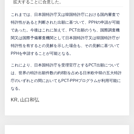
拡大することに合意した。
PCTnavi
これまでは、日本国特許庁又は韓国特許庁における国内審査で
特許性があると判断された出願に基づいて、PPHの申請が可能
Blog
であった。今後はこれに加えて、PCT出願のうち、国際調査機
関又は国際予備審査機関として日本国特許庁又は韓国特許庁が
特許性を有するとの見解を示した場合も、その見解に基づいて
創英設樂法律事務所
PPHを申請することが可能となる。
採用サイト
これにより、日本国特許庁を受理官庁とするPCT出願について
は、世界の特許出願件数の約8割を占める日米欧中韓の五大特許
お問い合わせ
庁のいずれとの間においてもPCT-PPHプログラムが利用可能に
なる。
KR
,
山口和弘
日本語
English
お客様専用サイト