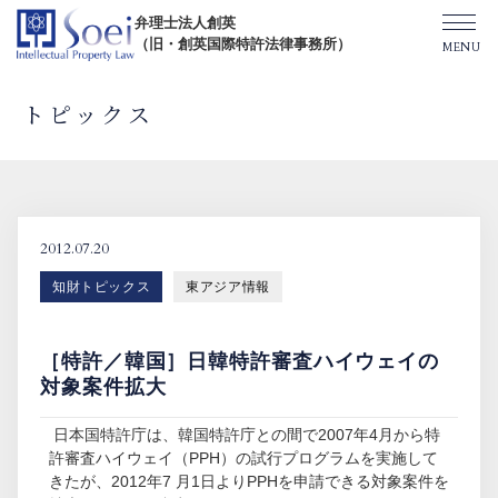
弁理士法人創英
（旧・創英国際特許法律事務所）
トピックス
創英について
オフィス一覧
2012.07.20
知財トピックス
東アジア情報
弁理士紹介
［特許／韓国］日韓特許審査ハイウェイの
TOPICS/出版物/セミナー
対象案件拡大
日本国特許庁は、韓国特許庁との間で2007年4月から特
SHIP（米国直接出願）
許審査ハイウェイ（PPH）の試行プログラムを実施して
きたが、2012年7 月1日よりPPHを申請できる対象案件を