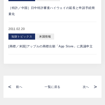
［特許／中国］日中特許審査ハイウェイの延長と申請手続簡
素化
2011.02.20
知財トピックス
米国情報
[商標／米国]アップルの商標出願「App Store」に異議申立
<
>
前へ
一覧に戻る
次へ