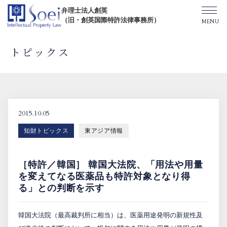
弁理士法人創英
（旧・創英国際特許法律事務所）
トピックス
創英について
オフィス一覧
2015.10.05
知財トピックス
東アジア情報
弁理士紹介
［特許／韓国］ 韓国大法院、「用法や用量
TOPICS/出版物/セミナー
を変えてなる医薬品も特許対象となり得
る」との判断を示す
SHIP（米国直接出願）
韓国大法院（最高裁判所に相当）は、医薬用途発明の新規性及