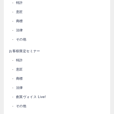
特許
意匠
商標
法律
その他
お客様限定セミナー
特許
意匠
商標
法律
創英ヴォイス Live!
その他