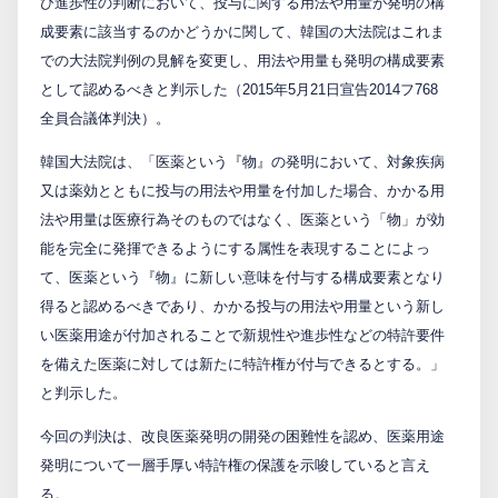
び進歩性の判断において、投与に関する用法や用量が発明の構
成要素に該当するのかどうかに関して、韓国の大法院はこれま
PCTnavi
での大法院判例の見解を変更し、用法や用量も発明の構成要素
として認めるべきと判示した（2015年5月21日宣告2014フ768
Blog
全員合議体判決）。
韓国大法院は、「医薬という『物』の発明において、対象疾病
又は薬効とともに投与の用法や用量を付加した場合、かかる用
創英設樂法律事務所
法や用量は医療行為そのものではなく、医薬という「物」が効
採用サイト
能を完全に発揮できるようにする属性を表現することによっ
て、医薬という『物』に新しい意味を付与する構成要素となり
お問い合わせ
得ると認めるべきであり、かかる投与の用法や用量という新し
い医薬用途が付加されることで新規性や進歩性などの特許要件
を備えた医薬に対しては新たに特許権が付与できるとする。」
日本語
English
と判示した。
今回の判決は、改良医薬発明の開発の困難性を認め、医薬用途
お客様専用サイト
発明について一層手厚い特許権の保護を示唆していると言え
る。