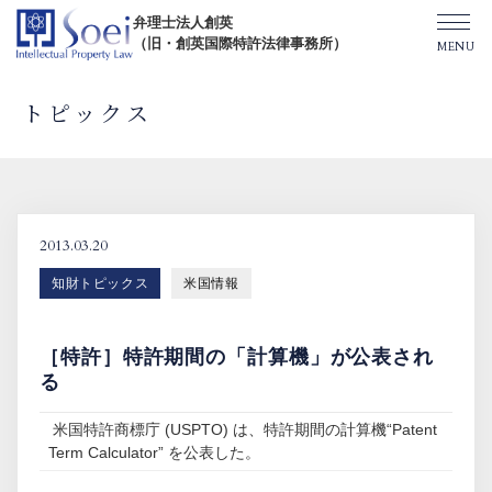
弁理士法人創英
（旧・創英国際特許法律事務所）
トピックス
創英について
オフィス一覧
2013.03.20
知財トピックス
米国情報
弁理士紹介
［特許］特許期間の「計算機」が公表され
TOPICS/出版物/セミナー
る
米国特許商標庁 (USPTO) は、特許期間の計算機“Patent
SHIP（米国直接出願）
Term Calculator” を公表した。