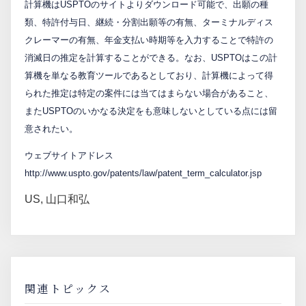
計算機はUSPTOのサイトよりダウンロード可能で、出願の種
PCTnavi
類、特許付与日、継続・分割出願等の有無、ターミナルディス
クレーマーの有無、年金支払い時期等を入力することで特許の
消滅日の推定を計算することができる。なお、USPTOはこの計
Blog
算機を単なる教育ツールであるとしており、計算機によって得
られた推定は特定の案件には当てはまらない場合があること、
またUSPTOのいかなる決定をも意味しないとしている点には留
創英設樂法律事務所
意されたい。
採用サイト
ウェブサイトアドレス
http://www.uspto.gov/patents/law/patent_term_calculator.jsp
お問い合わせ
US
,
山口和弘
日本語
English
お客様専用サイト
関連トピックス