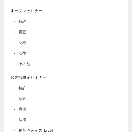
オープンセミナー
特許
意匠
商標
法律
その他
お客様限定セミナー
特許
意匠
商標
法律
創英ヴォイス Live!