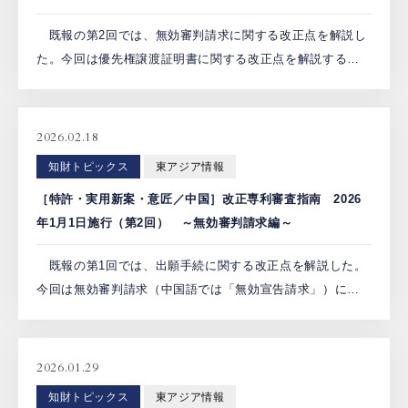
既報の第2回では、無効審判請求に関する改正点を解説し
た。今回は優先権譲渡証明書に関する改正点を解説する。
今回の改正により、優先権譲渡証明書における署名者
（署名又は捺印を行う者。以下同じ）の表現が明確化され
た。 1. […]
2026.02.18
知財トピックス
東アジア情報
［特許・実用新案・意匠／中国］改正専利審査指南 2026
年1月1日施行（第2回） ～無効審判請求編～
既報の第1回では、出願手続に関する改正点を解説した。
今回は無効審判請求（中国語では「無効宣告請求」）に関
する改正点を解説する。 1.一事不再理の運用の明確化（第
四部分第三章2.1節、3.3節） 今回の改正により、無効
[…]
2026.01.29
知財トピックス
東アジア情報