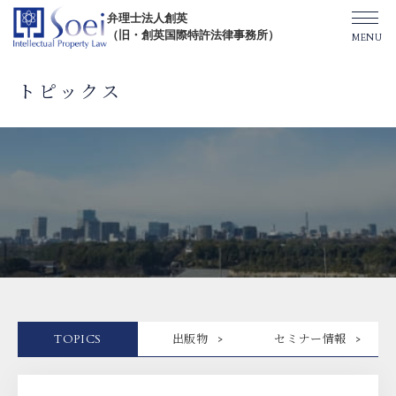
弁理士法人創英
（旧・創英国際特許法律事務所）
トピックス
創英について
オフィス一覧
弁理士紹介
TOPICS/出版物/セミナー
TOPICS
出版物
セミナー情報
SHIP（米国直接出願）