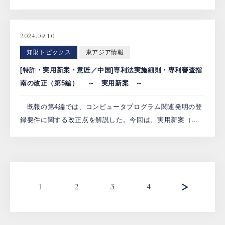
お、解説には、2024年8月6日に中国国家知識産権局により
公表された「専利手数料基準及び減額政策の一部調整に関
する公 […]
2024.09.10
知財トピックス
東アジア情報
[特許・実用新案・意匠／中国]専利法実施細則・専利審査指
南の改正（第5編） ～ 実用新案 ～
既報の第4編では、コンピュータプログラム関連発明の登
録要件に関する改正点を解説した。今回は、実用新案（中
国語原文では、「実用新型専利」）に関する改正点を解説
する。 1．遅延審査 中国では、専利法実施細則（以下、
実施細 […]
1
2
3
4