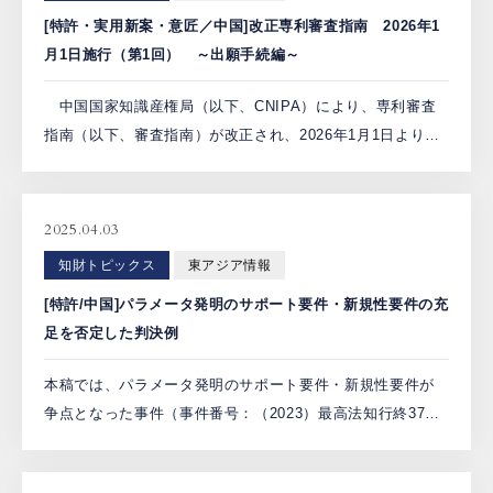
[特許・実用新案・意匠／中国]改正専利審査指南 2026年1
月1日施行（第1回） ～出願手続編～
中国国家知識産権局（以下、CNIPA）により、専利審査
指南（以下、審査指南）が改正され、2026年1月1日より施
行された。今回の改正には、発明者の身元情報の取扱い、
特許・実用新案の同日併願（以下、特実同日併願）の運
用、 […]
2025.04.03
知財トピックス
東アジア情報
[特許/中国]パラメータ発明のサポート要件・新規性要件の充
足を否定した判決例
本稿では、パラメータ発明のサポート要件・新規性要件が
争点となった事件（事件番号：（2023）最高法知行終37
号）を紹介する。 １．事件の概要 最高人民法院は、パラメ
ータ発明に係る特許（特許番号：00811303.3。以下 […]