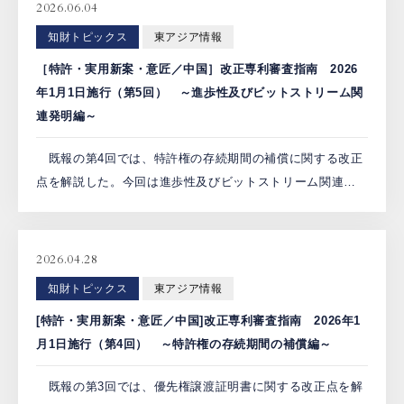
2026.06.04
PCTnavi
知財トピックス
東アジア情報
［特許・実用新案・意匠／中国］改正専利審査指南 2026
Blog
年1月1日施行（第5回） ～進歩性及びビットストリーム関
連発明編～
既報の第4回では、特許権の存続期間の補償に関する改正
創英設樂法律事務所
点を解説した。今回は進歩性及びビットストリーム関連発
採用サイト
明に関する改正点を解説する。 1.進歩性（第二部分第四章
6.4節） 今回の改正により、進歩性の判断において、課題
お問い合わせ
[…]
2026.04.28
知財トピックス
東アジア情報
日本語
English
[特許・実用新案・意匠／中国]改正専利審査指南 2026年1
月1日施行（第4回） ～特許権の存続期間の補償編～
お客様専用サイト
既報の第3回では、優先権譲渡証明書に関する改正点を解