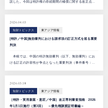
説した。今回は特許権の存続期間の補償に関する改正点を
解説する。 今回の改正により、特許権の存続期間の補償
が与えられない（＝補償の対象外）パターンに、拒絶査定
不服審判 […]
2026.04.03
知財トピックス
東アジア情報
[特許／中国]無効審判における請求項の訂正方式を巡る重要
判決
本稿では、中国の特許無効審判（以下、無効審判）にお
ける訂正の許容性が争点となった重要判決（事件番号：
（2021）最高法知行終556号。以下、本事件）を紹介する。
本事件は、最高人民法院により「2023年知的財産権分野の
十 […]
2026.03.18
知財トピックス
東アジア情報
［特許・実用新案・意匠／中国］改正専利審査指南 2026
年1月1日施行（第3回） ～優先権譲渡証明書編～