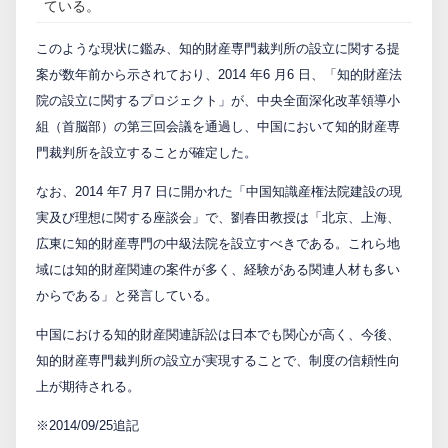
ている。
PCTnavi
このような現状に鑑み、知的財産専門裁判所の設立に関する提
案が数年前から示されており、2014 年6 月6 日、「知的財産法
Blog
院の設立に関するプロジェクト」が、中央全面深化改革領導小
組（首脳部）の第三回会議を通過し、中国において知的財産専
門裁判所を設立することが確定した。
創英設樂法律事務所
なお、2014 年7 月7 日に開かれた「中国知識産権法院建設の現
採用サイト
実及び理想に関する座談会」で、劉春田教授は「北京、上海、
広東に知的財産専門の中級法院を設立すべきである。これら地
お問い合わせ
域には知的財産関連の案件が多く、経験がある関連人材も多い
からである」と発言している。
中国における知的財産関連訴訟は日本でも関心が高く、今後、
日本語
English
知的財産専門裁判所の設立が実現することで、制度の信頼性向
上が期待される。
お客様専用サイト
※2014/09/25追記