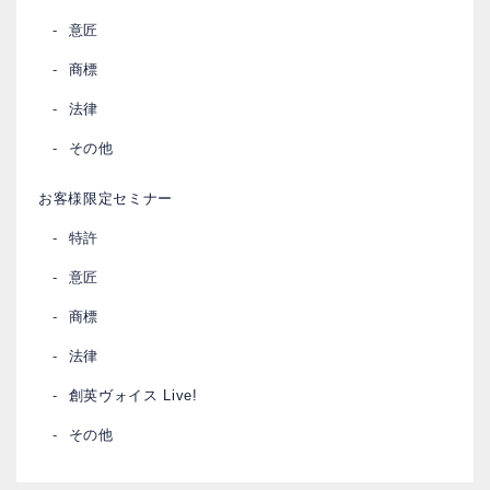
意匠
商標
法律
その他
お客様限定セミナー
特許
意匠
商標
法律
創英ヴォイス Live!
その他