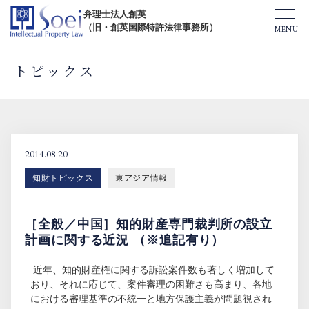
弁理士法人創英
（旧・創英国際特許法律事務所）
トピックス
創英について
オフィス一覧
2014.08.20
知財トピックス
東アジア情報
弁理士紹介
［全般／中国］知的財産専門裁判所の設立
TOPICS/出版物/セミナー
計画に関する近況 （※追記有り）
近年、知的財産権に関する訴訟案件数も著しく増加して
SHIP（米国直接出願）
おり、それに応じて、案件審理の困難さも高まり、各地
における審理基準の不統一と地方保護主義が問題視され