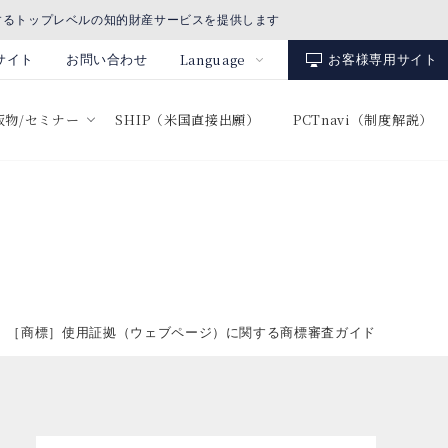
するトップレベルの知的財産サービスを提供します
Language
サイト
お問い合わせ
お客様専用サイト
出版物/セミナー
SHIP（米国直接出願）
PCTnavi（制度解説）
［商標］使用証拠（ウェブページ）に関する商標審査ガイド