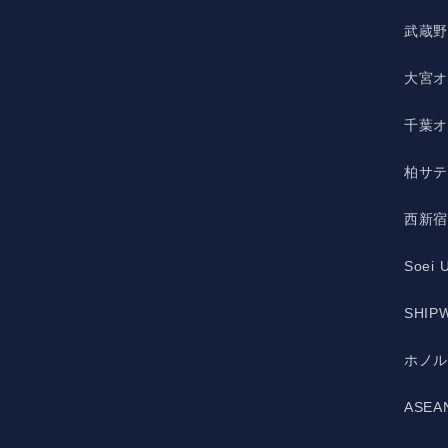
武蔵
大宮
千葉
柏サ
西新
Soei 
SHIPW
ホノ
ASE