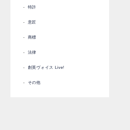
特許
意匠
商標
法律
創英ヴォイス Live!
その他