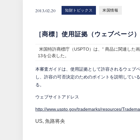
2013.02.20
知財トピックス
米国情報
［商標］使用証拠（ウェブページ
米国特許商標庁（USPTO）は、“ 商品に関連した
13を公表した。
本審査ガイドは、使用証拠として許容されるウェブ
し、許容の可否決定のためのポイントを説明している
る。
ウェブサイトアドレス
http://www.uspto.gov/trademarks/resources/Tradem
US
,
魚路将央