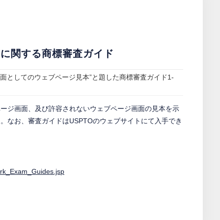
）に関する商標審査ガイド
画面としてのウェブページ見本”と題した商標審査ガイド1-
ページ画面、及び許容されないウェブページ画面の見本を示
。なお、審査ガイドはUSPTOのウェブサイトにて入手でき
ark_Exam_Guides.jsp