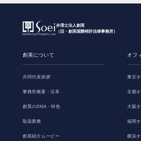
弁理士法人創英
（旧・創英国際特許法律事務所）
創英について
オフ
共同代表挨拶
東京
事務所概要・沿革
京都
創英のDNA・特色
大阪
取扱業務
福岡
創英紹介ムービー
横浜