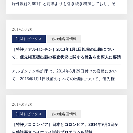
録件数は2,691件と前年よりも引き続き増加しており、その
内、出願では1,600件程度が米国からの出願であり、1,400
件程度が日本からの出願となっている。 […]
2014.10.20
知財トピックス
その他各国情報
［特許／アルゼンチン］2013年1月1日以前の出願につい
て、優先権基礎出願の審査状況に関する報告を出願人に要請
アルゼンチン特許庁は、2014年8月29日付けの官報におい
て、2013年1月1日以前のすべての出願について、優先権基
礎出願の審査状況を報告するように求めた。 報告期限は
2014年11月28日で、報告を怠った場合には出願は […]
2014.09.20
知財トピックス
その他各国情報
［特許／コロンビア］日本とコロンビア、2014年9月1日か
ら特許審査ハイウェイ試行プログラムを開始