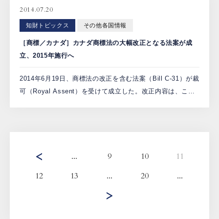
[…]
2014.07.20
知財トピックス
その他各国情報
［商標／カナダ］カナダ商標法の大幅改正となる法案が成
立、2015年施行へ
2014年6月19日、商標法の改正を含む法案（Bill C-31）が裁
可（Royal Assent）を受けて成立した。改正内容は、これ
までの同国の商標制度を大幅に変更するものであり、具体
的には下記のとおりである。 （1） […]
...
9
10
11
12
13
...
20
...