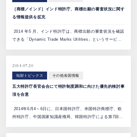
［商標／インド］インド特許庁、商標出願の審査状況に関す
る情報提供を拡充
2014 年5 月、インド特許庁は、商標出願の審査状況を確認
できる「Dynamic Trade Marks Utilities」というサービス
を開始した。 このサービスは、ウェブサイトから出願案件
のステータスを確認する […]
2014.07.20
知財トピックス
その他各国情報
五大特許庁長官会合にて特許制度調和に向けた優先的検討事
項を合意
2014年6月4～6日に、日本国特許庁、米国特許商標庁、欧
州特許庁、中国国家知識産権局、韓国特許庁による第7回の
五大特許庁長官会合が、韓国の釜山で開催された。 今回の
主な議題としては、「特許制度調和」、「審査の適時性に