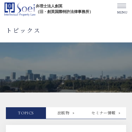
弁理士法人創英
（旧・創英国際特許法律事務所）
トピックス
創英について
オフィス一覧
弁理士紹介
TOPICS/出版物/セミナー
TOPICS
出版物
セミナー情報
SHIP（米国直接出願）