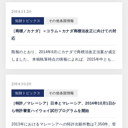
して欧州特許庁を選択した場合の国際調査手数料も値下
[…]
2014.11.20
知財トピックス
その他各国情報
［商標／カナダ］＜コラム＞カナダ商標法改正に向けての対
応
既報のとおり、2014年6月にカナダで商標法改正法案が成立
しました。 本稿執筆時点の情報によれば、2015年中とも言
われていた施行時期はやや遅れるようで、マドリッドプロ
トコルへの加盟と合わせて施行することになった場合には
[…]
2014.10.20
知財トピックス
その他各国情報
［特許／マレーシア］日本とマレーシア、2014年10月1日か
ら特許審査ハイウェイ試行プログラムを開始
2013年におけるマレーシアへの特許出願件数は7,350件、登