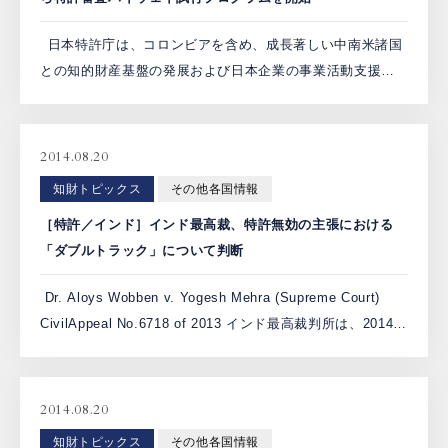
日本特許庁は、コロンビアを含め、成長著しい中南米諸国
との知的財産基盤の発展および日本企業の事業活動支援の
ため、中南米諸国への知財協力を強化している。このよう
な状況の中、2014年8 月4日、コロンビアの首都ボ […]
2014.08.20
知財トピックス
その他各国情報
［特許／インド］インド最高裁、特許無効の主張における
「ダブルトラック」について判断
Dr. Aloys Wobben v. Yogesh Mehra (Supreme Court)
CivilAppeal No.6718 of 2013 インド最高裁判所は、2014年
6月2日、特許無効の主張に際して、 […]
2014.08.20
知財トピックス
その他各国情報