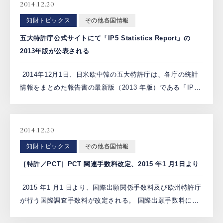
2014.12.20
PCTnavi
知財トピックス
その他各国情報
五大特許庁公式サイトにて「IP5 Statistics Report」の
Blog
2013年版が公表される
2014年12月1日、日米欧中韓の五大特許庁は、各庁の統計
情報をまとめた報告書の最新版（2013 年版）である「IP5
創英設樂法律事務所
Statistics Report 2013 Edition」を公式サイトで公表し
採用サイト
た。 同報告書で […]
お問い合わせ
2014.12.20
知財トピックス
その他各国情報
［特許／PCT］PCT 関連手数料改定、2015 年1 月1日より
日本語
English
2015 年1 月1 日より、国際出願関係手数料及び欧州特許庁
が行う国際調査手数料が改定される。 国際出願手数料につ
お客様専用サイト
いては、小幅ながら値下げとなる。また、国際調査機関と