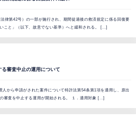
年法律第42号）の一部が施行され、期間徒過後の救済規定に係る回復要
こと」（以下、故意でない基準）へと緩和される。 […]
する審査中止の運用について
理人から申請がされた案件について特許法第54条第1項を適用し、原出
審査を中止する運用が開始される。 １．適用対象 […]