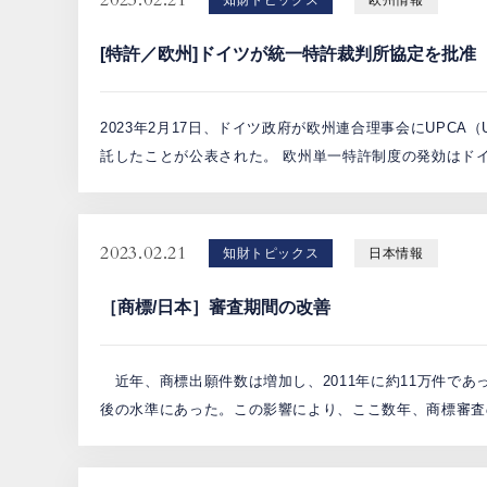
2023.02.21
知財トピックス
欧州情報
[特許／欧州]ドイツが統一特許裁判所協定を批准
2023年2月17日、ドイツ政府が欧州連合理事会にUPCA（Unif
託したことが公表された。 欧州単一特許制度の発効はドイツ
2023.02.21
知財トピックス
日本情報
［商標/日本］審査期間の改善
近年、商標出願件数は増加し、2011年に約11万件であった件
後の水準にあった。この影響により、ここ数年、商標審査の