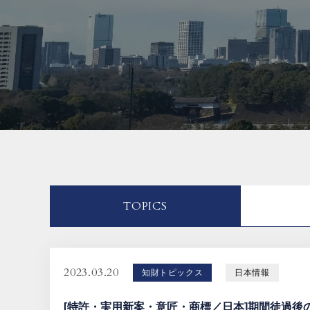
TOPICS
2023.03.20
知財トピックス
日本情報
[特許・実用新案・意匠・商標／日本]期間徒過後