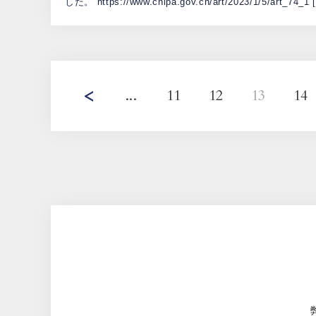
した。 https://www.cnipa.gov.cn/art/2023/1/5/art_74_1 
...
11
12
13
14