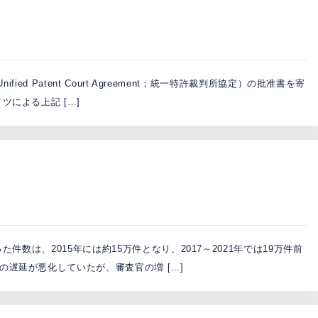
ied Patent Court Agreement；統一特許裁判所協定）の批准書を寄
による上記 […]
数は、2015年には約15万件となり、2017～2021年では19万件前
遅延が悪化していたが、審査官の増 […]