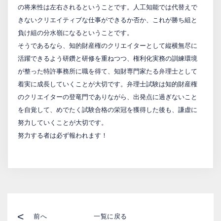
の将来性は左右されるということです。人工知能では代替えで
きないクリエイティブな仕事ができるか否か、これが勝ち組と
負け組の分水嶺になるということです。
そうであるなら、知的財産権のクリエイターとして縦横無尽に
活躍できるよう研鑽と研修を重ねつつ、権利化実務の訓練環境
が整った特許事務所に職を得て、知財専門家たる弁理士として
着実に成長していくことが大切です。弁理士試験は知的財産権
のクリエイターの登竜門でありながら、出発点に過ぎないこと
を自覚して、めでたく試験合格の栄冠を獲得した後も、謙虚に
努力していくことが大切です。
努力する者は必ず報われます！
<
前へ
一覧に戻る