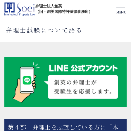
弁理士法人創英
（旧・創英国際特許法律事務所）
弁理士試験について語る
創英について
オフィス一覧
弁理士紹介
TOPICS/出版物/セミナー
SHIP（米国直接出願）
第４部 弁理士を志望している方に「本