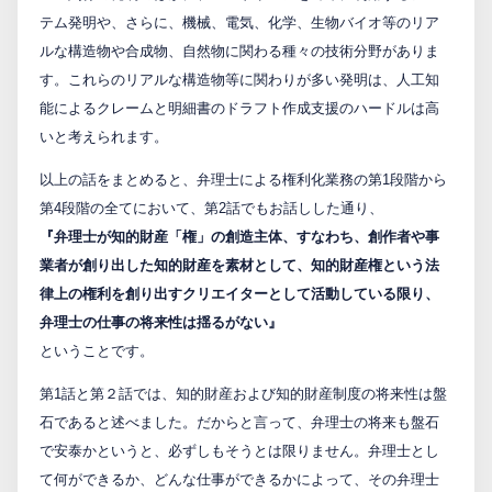
テム発明や、さらに、機械、電気、化学、生物バイオ等のリア
ルな構造物や合成物、自然物に関わる種々の技術分野がありま
す。これらのリアルな構造物等に関わりが多い発明は、人工知
能によるクレームと明細書のドラフト作成支援のハードルは高
いと考えられます。
以上の話をまとめると、弁理士による権利化業務の第1段階から
第4段階の全てにおいて、第2話でもお話しした通り、
『弁理士が知的財産「権」の創造主体、すなわち、創作者や事
業者が創り出した知的財産を素材として、知的財産権という法
律上の権利を創り出すクリエイターとして活動している限り、
弁理士の仕事の将来性は揺るがない』
ということです。
第1話と第２話では、知的財産および知的財産制度の将来性は盤
石であると述べました。だからと言って、弁理士の将来も盤石
で安泰かというと、必ずしもそうとは限りません。弁理士とし
て何ができるか、どんな仕事ができるかによって、その弁理士