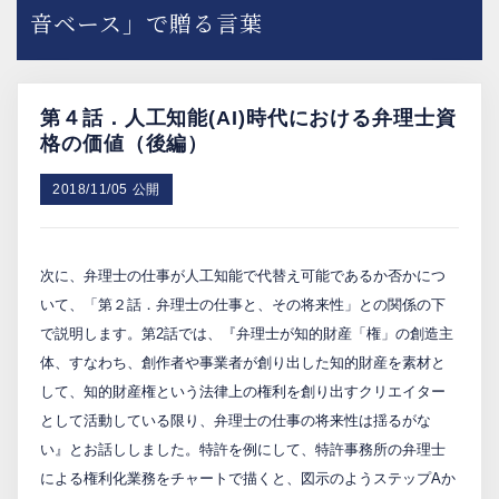
音ベース」で贈る言葉
PCTnavi
Blog
第４話．人工知能(AI)時代における弁理士資
格の価値（後編）
2018/11/05 公開
創英設樂法律事務所
採用サイト
次に、弁理士の仕事が人工知能で代替え可能であるか否かにつ
お問い合わせ
いて、「第２話．弁理士の仕事と、その将来性」との関係の下
で説明します。第2話では、『弁理士が知的財産「権」の創造主
体、すなわち、創作者や事業者が創り出した知的財産を素材と
日本語
English
して、知的財産権という法律上の権利を創り出すクリエイター
として活動している限り、弁理士の仕事の将来性は揺るがな
い』とお話ししました。特許を例にして、特許事務所の弁理士
お客様専用サイト
による権利化業務をチャートで描くと、図示のようステップAか