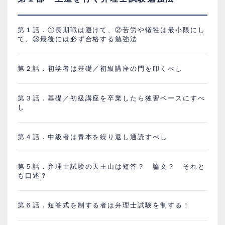
第１話．①長期戦は避けて、②苦労や犠牲は最小限にし
て、③最後には必ず合格する勉強法
第２話．初学者は基礎／初級講座の門を叩くべし
第３話．基礎／初級講座を卒業したら独習ベースにすべ
し
第４話．中級者は青本を繰り返し通読すべし
第５話．弁理士試験の天王山は短答？ 論文？ それと
も口述？
第６話．短答式を制する者は弁理士試験を制する！