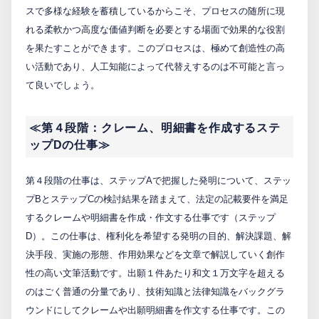
スで多様な経験を蓄積しているからこそ、プロセスの随所に現
れる柔軟かつ高度な価値判断を必要とする場面で効果的な役割
を果たすことができます。このプロセスは、極めて創造性の高
い活動であり、人工知能によって代替えするのは不可能と言っ
て良いでしょう。
≪第４段階：クレーム、明細書を作成するステ
ップDの仕事≫
第４段階の仕事は、ステップAで把握した発明について、ステッ
プBとステップCの検討結果を踏まえて、法定の記載要件を満足
するクレームや明細書を作成・作文する仕事です（ステップ
D）。この仕事は、権利化を希望する発明の目的、解決課題、解
決手段、実施の形態、作用効果などを文章で解説していく創作
性の高い文筆活動です。出願１件あたり和文１万文字を超える
のはごく普通の分量であり、技術知識と法律知識をバックグラ
ウンドにしてクレームや出願明細書を作文する仕事です。この