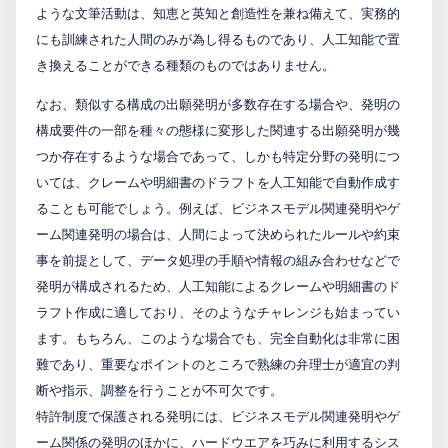
ような文筆活動は、知恵と英知と創造性を兼ね備えて、実務的
にも訓練された人間のみが為し得るものであり、人工知能で置
き換えることができる種類のものではありません。
なお、類似する構成の出願発明が多数存在する場合や、発明の
構成要件の一部を種々の態様に変形した関連する出願発明が幾
つか存在するような場合であって、しかも特定分野の発明につ
いては、クレームや明細書のドラフトを人工知能で自動作成す
ることも可能でしょう。例えば、ビジネスモデル関連発明やゲ
ーム関連発明の場合は、人間によって決められたルールや約束
事を前提として、データ処理の手順や情報の組み合わせなどで
発明が構成されるため、人工知能によるクレームや明細書のド
ラフト作成に適しており、そのようなチャレンジも始まってい
ます。もちろん、このような場合でも、完全自動化は非常に困
難であり、重要なポイントのところで熟練の弁理士が適宜の判
断や指示、調整を行うことが不可欠です。
特許制度で保護される発明には、ビジネスモデル関連発明やゲ
ーム関係の発明のほかに、ハードウエアを巧みに利用するシス