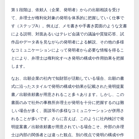
第１段階は、依頼人（企業、発明者）からの出願相談を受け
て、弁理士が権利化対象の発明を体系的に把握していく仕事で
す（ステップA）。例えば、メモ書きや手書き図面のような文書
による説明、対面あるいはテレビ会議での議論や質疑応答、試
作品やデータ表を見ながらの発明者による解説、その他の多様
なコミュニケーションによって発明者から必要な情報を得るこ
とにより、弁理士は権利化すべき発明の構成や作用効果を把握
します。
なお、出願企業の社内で知財部が活動している場合、出願の書
式に沿ったスタイルで発明の構成や効果が記載された発明提案
書／出願依頼書が用意されること多々あります。しかし、この
書面のみで社外の事務所弁理士が発明を十分に把握するのは難
しい場合が多く、面談等の多様なコミュニケーションが併用さ
れることが多いです。さらに言えば、このように社内検討で発
明提案書／出願依頼書が用意されている場合こそ、外部の弁理
士は内部の関係者とは違った観点、別の視点で発明の構成や作