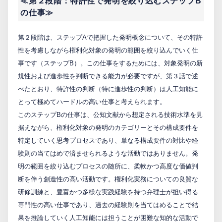
≪第２段階：特許性で発明を絞り込むステップB
の仕事≫
第２段階は、ステップAで把握した発明概念について、その特許
性を考慮しながら権利化対象の発明の範囲を絞り込んでいく仕
事です（ステップB）。この仕事をするためには、対象発明の新
規性および進歩性を判断できる能力が必要ですが、第３話で述
べたとおり、特許性の判断（特に進歩性の判断）は人工知能に
とって極めてハードルの高い仕事と考えられます。
このステップBの仕事は、公知文献から想定される技術水準を見
据えながら、権利化対象の発明のカテゴリーとその構成要件を
特定していく思考プロセスであり、単なる構成要件の対比や経
験則の当てはめで済ませられるような活動ではありません。発
明の範囲を絞り込むプロセスの随所に、柔軟かつ高度な価値判
断を伴う創造性の高い活動です。権利化実務についての良質な
研修訓練と、豊富かつ多様な実践経験を持つ弁理士が担い得る
専門性の高い仕事であり、過去の経験則を当てはめることで結
果を推論していく人工知能には担うことが困難な知的な活動で