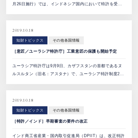
月26日施行）では、インドネシア国内において特許を受け
た物を製造し又は方法を使用する義務（20条）が規定され
ており、不実施の場合における強制実施権設定（82条）や
[…]
2019.10.18
知財トピックス
その他各国情報
［意匠／ユーラシア特許庁］工業意匠の保護も開始予定
ユーラシア特許庁は9月9日、カザフスタンの首都であるヌ
ルスルタン（旧名：アスタナ）で、ユーラシア特許制度25
周年記念式典を開催するとともに、これまで発明の保護に
限られていた同庁の機能を、工業意匠の保護まで拡大する
ための議 […]
2019.10.18
知財トピックス
その他各国情報
［特許／インド］早期審査の要件の改正
インド商工省産業・国内取引促進局（DPIIT）は、改正特許