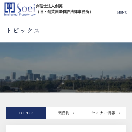
弁理士法人創英
（旧・創英国際特許法律事務所）
トピックス
創英について
オフィス一覧
弁理士紹介
TOPICS/出版物/セミナー
TOPICS
出版物
セミナー情報
SHIP（米国直接出願）