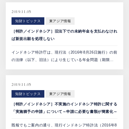
技術分野の限定を撤廃し、全ての技術分野でPPH申請を
[…]
2019.11.05
知財トピックス
東アジア情報
［特許／インドネシア］旧法下での未納年金を支払わなけれ
ば新規出願を処理しない
インドネシア特許庁は、現行法（2016年8月26日施行）の前
の法律（以下、旧法）により生じている年金問題（期限内
に年金納付しなくても特許権消滅まで権利が3年間存続する
ことによる未納年金の債務問題）を解決すべく、2019年
[…]
2019.11.05
知財トピックス
東アジア情報
［特許／インドネシア］不実施のインドネシア特許に関する
「実施猶予の申請」について～申請に必要な書類が簡素化～
既報でもご案内の通り、現行インドネシア特許法（2016年8