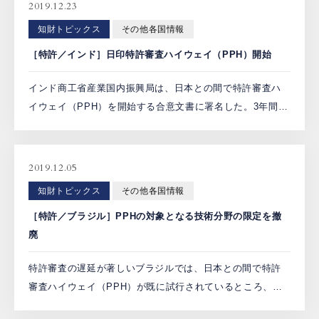
2019.12.23
PCTnavi
知財トピックス
その他各国情報
［特許／インド］日印特許審査ハイウェイ（PPH）開始
Blog
インド商工省産業国内振興局は、日本との間で特許審査ハ
イウェイ（PPH）を開始する合意文書に署名した。3年間の
パイロットプログラムとして運用開始される。申請受付は
創英設樂法律事務所
2019年12月5日より開始される。 2018年8月時点で、 […]
採用サイト
2019.12.05
お問い合わせ
知財トピックス
その他各国情報
［特許／ブラジル］PPHの対象となる技術分野の限定を撤
廃
日本語
English
特許審査の遅延が著しいブラジルでは、日本との間で特許
審査ハイウェイ（PPH）が既に試行されているところ、ブ
お客様専用サイト
ラジル産業財産庁は、2019年10月22日、PPHの対象となる