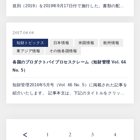
規則（2019）を2019年9月17日付で施行した。書類の配達/
送達（規則6）や手数料（規則7）についても改正されてい
るが、中でも早期審査（規則24C）の要件が改 […]
2017.04.04
知財トピックス
日本情報
米国情報
欧州情報
東アジア情報
その他各国情報
各国のプロダクトバイプロセスクレーム（知財管理 Vol. 66
No. 5）
知財管理2016年5月号（Vol. 66 No. 5）に掲載された記事を
紹介いたします。 記事本文は、下記のタイトルをクリック
してダウンロードください。 今更聞けないシリーズ：No.
104 「各国のプロダクトバイプロセ […]
1
2
3
4