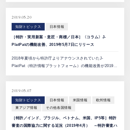
準の主な趣旨とも共通する。審査基準の改訂のみで対応で
き […]
2019.05.20
知財トピックス
日本情報
［特許・実用新案・意匠・商標／日本］〈コラム〉J-
PlatPatの機能改善、2019年5月7日にリリース
2018年夏頃から特許庁よりアナウンスされていたJ-
PlatPat（特許情報プラットフォーム）の機能改善が2019年
5月7日にリリースされました。独立行政法人工業所有権情
報・研修館（INPIT）は、リリースに先だって4月 […]
2019.05.07
知財トピックス
日本情報
米国情報
欧州情報
東アジア情報
その他各国情報
［特許／インド、ブラジル、ベトナム、米国、IP5等］特許
審査の国際協力に関する近況（2019年4月） ～特許審査ハ