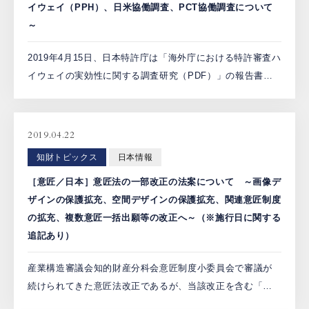
イウェイ（PPH）、日米協働調査、PCT協働調査について
～
2019年4月15日、日本特許庁は「海外庁における特許審査ハ
イウェイの実効性に関する調査研究（PDF）」の報告書を
ウェブサイトで公表した。 同報告書はインドネシア、タ
イ、フィリピン、ベトナム、マレーシア、ブラジル、米
国、 […]
2019.04.22
知財トピックス
日本情報
［意匠／日本］意匠法の一部改正の法案について ～画像デ
ザインの保護拡充、空間デザインの保護拡充、関連意匠制度
の拡充、複数意匠一括出願等の改正へ～（※施行日に関する
追記あり）
産業構造審議会知的財産分科会意匠制度小委員会で審議が
続けられてきた意匠法改正であるが、当該改正を含む「特
許法等の一部を改正する法律案」は2019年3月1日に閣議決