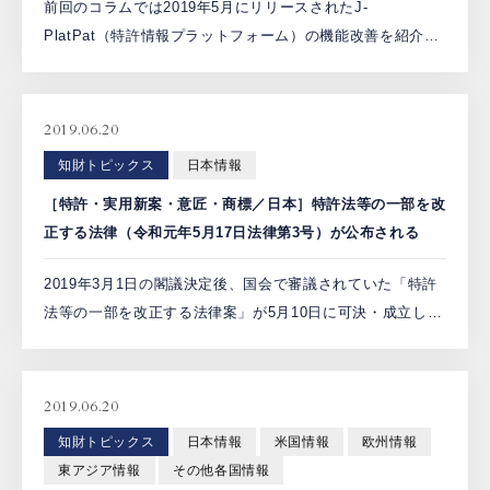
前回のコラムでは2019年5月にリリースされたJ-
PlatPat（特許情報プラットフォーム）の機能改善を紹介し
ました。J-PlatPatは主に日本公報の調査や確認に用います
が、近年は、世界知的所有権機関（WIPO）、欧州 […]
2019.06.20
知財トピックス
日本情報
［特許・実用新案・意匠・商標／日本］特許法等の一部を改
正する法律（令和元年5月17日法律第3号）が公布される
2019年3月1日の閣議決定後、国会で審議されていた「特許
法等の一部を改正する法律案」が5月10日に可決・成立し、
5月17日に公布された。主な改正事項は次のとおりで、施行
期日は原則として「公布の日から起算して１年を超えな
[…]
2019.06.20
知財トピックス
日本情報
米国情報
欧州情報
東アジア情報
その他各国情報