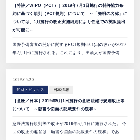
［特許／WIPO（PCT）］2019年7月1日施行の特許協力条
約に基づく規則（PCT規則）について ～「発明の名称」に
ついては、1月施行の改正実施細則により任意での英訳提出
が可能に～
国際予備審査の開始に関するPCT規則69.1(a)の改正が2019
年7月1日に施行される。これにより、出願人が国際予備審
査の開始の延期（通常、優先日から22か月まで可）を請求
しない限り、国際予備審査機関は、次の1.～3. […]
2019.05.20
知財トピックス
日本情報
［意匠／日本］2019年5月1日施行の意匠法施行規則改正等
について ～願書や図面の記載要件の緩和～
意匠法施行規則等の改正が2019年5月1日に施行された。 今
回の改正の趣旨は「願書や図面の記載要件の緩和」であ
る。この点は、1月10日から適用されている改訂意匠審査基