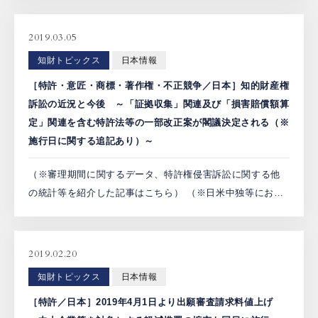
定され、4月16日に衆議院を通過した。 追記： 同法律案は
[…]
2019.03.05
知財トピックス
日本情報
［特許・意匠・商標・著作権・不正競争／日本］知的財産権
訴訟の近況と今後 ～「証拠収集」関連及び「損害賠償額算
定」関連を含む特許法等の一部改正案が閣議決定される（※
施行日に関する追記あり）～
（※審理期間に関するデータ、特許権侵害訴訟に関する他
の統計等を紹介した記事はこちら） （※日米中独等におけ
る特許権侵害訴訟に関する統計、比較等を紹介した記事は
こちら（PDF）） （1）2017年は著作権の新受件数が急増
[…]
2019.02.20
知財トピックス
日本情報
［特許／日本］2019年4月1日より出願審査請求料値上げ