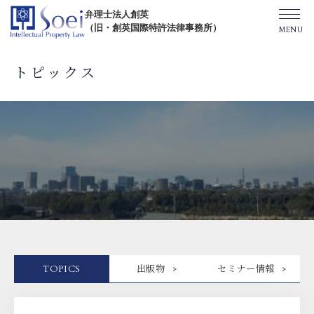
弁理士法人創英
（旧・創英国際特許法律事務所）
トピックス
創英について
オフィス一覧
弁理士紹介
TOPICS/出版物/セミナー
TOPICS
出版物
セミナー情報
SHIP（米国直接出願）