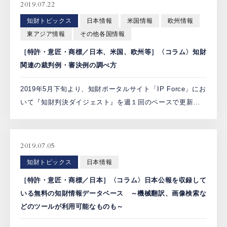
2019.07.22
PCTnavi
知財トピックス
日本情報
米国情報
欧州情報
東アジア情報
その他各国情報
Blog
［特許・意匠・商標／日本、米国、欧州等］〈コラム〉知財
関連の裁判例・審決例の調べ方
2019年5月下旬より、知財ポータルサイト「IP Force」にお
創英設樂法律事務所
いて『知財判決ダイジェスト』を週１回のペースで更新し
採用サイト
ています。各記事では「IP Force 知財判決速報/裁判例集」
にて無料で提供されている判決文へのリン […]
お問い合わせ
2019.07.05
知財トピックス
日本情報
日本語
English
［特許・意匠・商標／日本］〈コラム〉日本公報を収録して
いる無料の知財情報データベース ～機械翻訳、画像検索な
どのツールが利用可能なものも～
お客様専用サイト