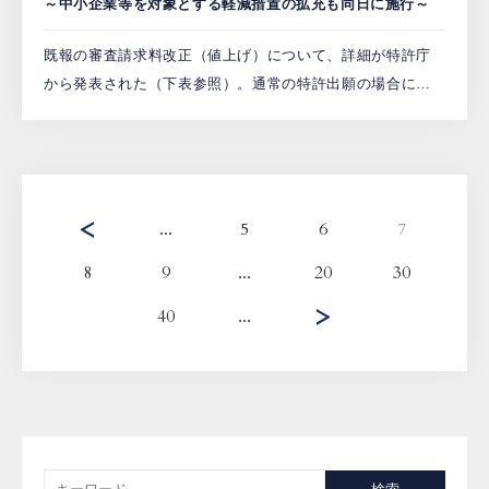
～中小企業等を対象とする軽減措置の拡充も同日に施行～
既報の審査請求料改正（値上げ）について、詳細が特許庁
から発表された（下表参照）。通常の特許出願の場合にお
ける値上げ幅は１件あたり20,000円で、新料金の適用時期
は施行日である2019年4月1日以降の出願（又は国際出願日
[…]
...
5
6
7
8
9
...
20
30
40
...